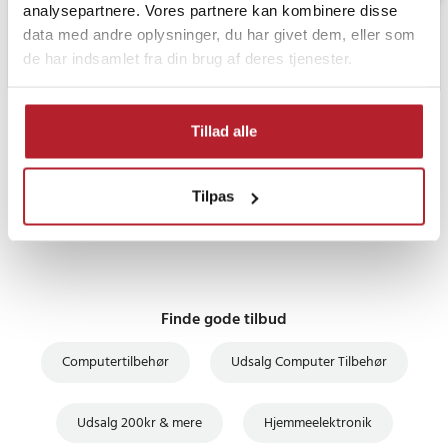
analysepartnere. Vores partnere kan kombinere disse
data med andre oplysninger, du har givet dem, eller som
de har indsamlet fra din brug af deres tjenester.
PRISGARANTI
Tillad alle
UDSALG
Tilpas
Finde gode tilbud
Computertilbehør
Udsalg Computer Tilbehør
Udsalg 200kr & mere
Hjemmeelektronik