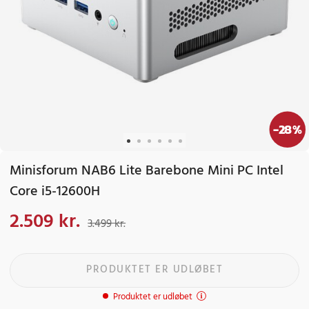
-
28
%
Minisforum NAB6 Lite Barebone Mini PC Intel
Core i5-12600H
2.509 kr.
Nuværende pris
:
2.509 kr.
Tidligere pris
:
3.499 kr.
3.499 kr.
PRODUKTET ER UDLØBET
Produktet er udløbet