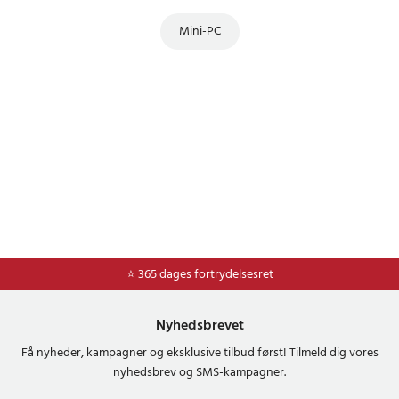
Mini-PC
⭐ Nem og sikker betaling med mobilepay og dankort
⭐ 365 dages fortrydelsesret
Nyhedsbrevet
Få nyheder, kampagner og eksklusive tilbud først! Tilmeld dig vores
nyhedsbrev og SMS-kampagner.