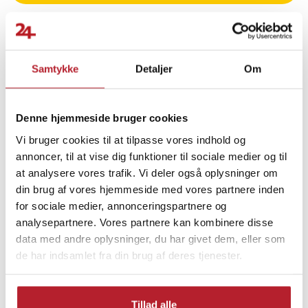
Enkel tilkobling og fleksibel plassering
GMKtec G3S har flere tilkoblingsmuligheter for eksterne enheter
og skjermer, inkludert tre USB 3.2-porter, én USB 2.0-port, to HDMI
Samtykke
Detaljer
Om
2.0-utganger og Gigabit Ethernet (RJ45). Trådløs tilkobling skjer via
Finde gode tilbud
Wi-Fi 5 og Bluetooth 5.0, noe som gjør det enkelt å koble til både
nettverk og tilbehør.
Computertilbehør
Hjemmeelektronik
Denne hjemmeside bruger cookies
Med VESA-støtte kan datamaskinen monteres bak en skjerm for en
Vi bruger cookies til at tilpasse vores indhold og
Mini-PC
ryddig og plassbesparende arbeidsflate.
annoncer, til at vise dig funktioner til sociale medier og til
at analysere vores trafik. Vi deler også oplysninger om
Spesifikasjoner
din brug af vores hjemmeside med vores partnere inden
- Produsent: GMKtec
for sociale medier, annonceringspartnere og
- Modell: G3S
analysepartnere. Vores partnere kan kombinere disse
- Prosessor: Intel N95, opptil 3,4 GHz
data med andre oplysninger, du har givet dem, eller som
- Strømforbruk: 15 W
de har indsamlet fra din brug af deres tjenester.
- RAM: 8 GB DDR4 2666
- Lagring: 256 GB M.2 2242 SATA SSD
- Lagringsstøtte: M.2 2280 (opptil 8 TB), total maksimal kapasitet 16
Tillad alle