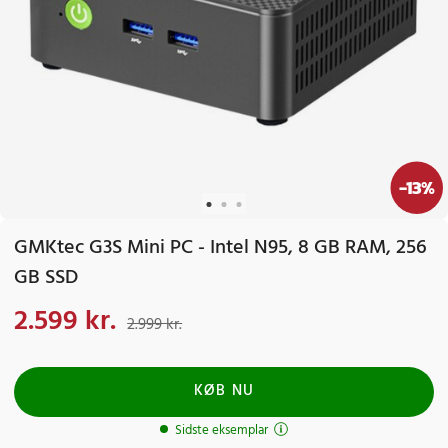
-
13
%
GMKtec G3S Mini PC - Intel N95, 8 GB RAM, 256
GB SSD
2.599 kr.
Nuværende pris
:
2.599 kr.
Tidligere pris
:
2.999 kr.
2.999 kr.
KØB NU
Sidste eksemplar