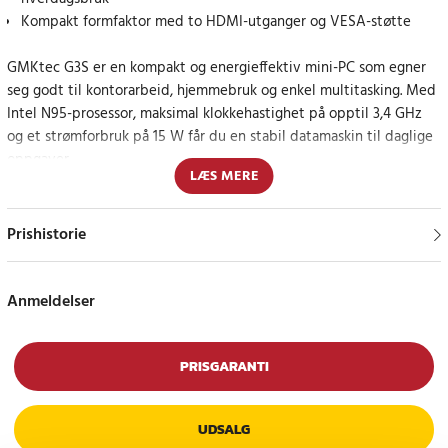
Kompakt formfaktor med to HDMI-utganger og VESA-støtte
GMKtec G3S er en kompakt og energieffektiv mini-PC som egner
seg godt til kontorarbeid, hjemmebruk og enkel multitasking. Med
Intel N95-prosessor, maksimal klokkehastighet på opptil 3,4 GHz
og et strømforbruk på 15 W får du en stabil datamaskin til daglige
oppgaver.
LÆS MERE
Datamaskinen leveres med Windows 11 Pro forhåndsinstallert og
har støtte for Linux, noe som gjør den fleksibel for ulike
Prishistorie
bruksområder. Plastkabinettet og den kompakte formfaktoren gjør
at G3S enkelt kan plasseres på skrivebordet, bak en skjerm eller
monteres med VESA-feste.
Anmeldelser
G3S er utstyrt med 8 GB DDR4 RAM og en 256 GB M.2 2242 SATA
SSD, som gir rask oppstart og responsiv bruk. Støtte for
PRISGARANTI
lagringsutvidelse via M.2 2280 gjør det mulig å utvide
lagringsplassen ved behov.
UDSALG