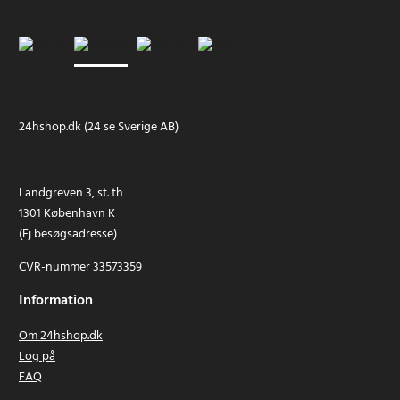
24hshop.dk (24 se Sverige AB)
Landgreven 3, st. th
1301 København K
(Ej besøgsadresse)
CVR-nummer 33573359
Information
Om 24hshop.dk
Log på
FAQ