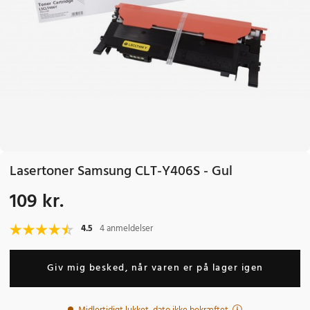
Lasertoner Samsung CLT-Y406S - Gul
109 kr.
Pris
:
109 kr.
4.5
4 anmeldelser
Giv mig besked, når varen er på lager igen