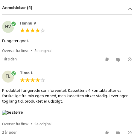
SAMSUNG CLX-3300
Anmeldelser (4)
SAMSUNG CLX-3305
SAMSUNG MULTIXPRESS SL-C410W
Hannu V
SAMSUNG MULTIXPRESS SL-C460FW
HV
SAMSUNG MULTIXPRESS SL-C460W
Fungerer godt.
Article number
:
106615
Oversat fra finsk
•
Se original
1 år siden
Timo L
TL
Produktet fungerede som forventet. Kassettens 4 kontaktstifter var
forskellige fra min egen enhed, men kassetten virker stadig. Leveringen
tog lang tid, produktet er udsolgt.
Oversat fra finsk
•
Se original
2 år siden