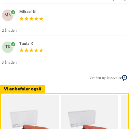
Mikael N
MN
2 år siden
Tuula K
TK
3 år siden
Verified by Trustvoice
Vi anbefaler også