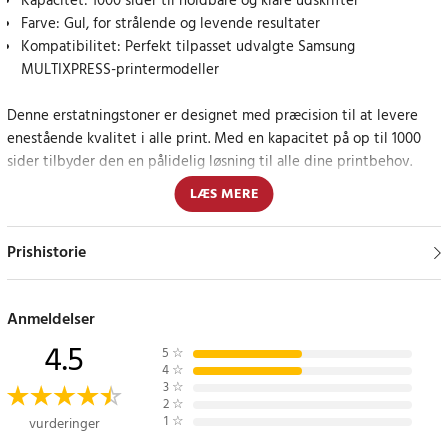
Kapacitet: 1000 sider til holdbare og klare udskrifter
Farve: Gul, for strålende og levende resultater
Kompatibilitet: Perfekt tilpasset udvalgte Samsung
MULTIXPRESS-printermodeller
Denne erstatningstoner er designet med præcision til at levere
enestående kvalitet i alle print. Med en kapacitet på op til 1000
sider tilbyder den en pålidelig løsning til alle dine printbehov.
Ideel til dem, der værdsætter en kombination af kvalitet og
LÆS MERE
pålidelighed i deres printprojekter.
Prishistorie
Specifikation
- Farve: Gul
- Kapacitet: 1000 sider
Anmeldelser
- Producentens reservedelsnummer: CLT-Y406S
- Erstatter: CLT-Y406S
4.5
5
☆
4
☆
3
☆
Kompatible modeller
2
☆
SAMSUNG CLP-360
1
☆
vurderinger
SAMSUNG CLP-365