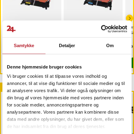
Lasertoner Samsung
Lasertoner Samsung
La
CLT-Y404S - Gul
CLT-C406S - Cyan
LSM
Samtykke
Detaljer
Om
Pris
119 kr.
:
119 kr.
Pris
99 kr.
:
99 kr.
Pri
89 
Midlertidigt lukket, dato ikke bekræftet
Findes på lager, Leveres i løbet af 1-2
Gå til
Køb
Denne hjemmeside bruger cookies
Vi bruger cookies til at tilpasse vores indhold og
annoncer, til at vise dig funktioner til sociale medier og til
Andre købte også
at analysere vores trafik. Vi deler også oplysninger om
din brug af vores hjemmeside med vores partnere inden
for sociale medier, annonceringspartnere og
analysepartnere. Vores partnere kan kombinere disse
data med andre oplysninger, du har givet dem, eller som
de har indsamlet fra din brug af deres tjenester.