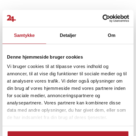
Bordet fungerer ikke kun som laptopstander – det er også perfekt
som morgenmadsbakke, nodestativ, hobbybord eller arbejdsplads
til læsning og studier. En medfølgende manual viser anbefalede
positioner til forskellige formål.
Finde gode tilbud
Samtykke
Detaljer
Om
Specifikationer
Computertilbehør
Laptoptilbehør
- Materiale: Aluminium
- Farve: Grå og sort
Laptopkøling/Holder
Ergonomi
- Mål: ca. 49 × 53 × 26 cm
Denne hjemmeside bruger cookies
- Maks. belastning: 15 kg
Vi bruger cookies til at tilpasse vores indhold og
- Funktioner: Justerbar højde, justerbar vinkel, sammenklappelig,
Skrivebord
annoncer, til at vise dig funktioner til sociale medier og til
ventileret overflade
at analysere vores trafik. Vi deler også oplysninger om
- Medfølger: Manual på 24 sprog
din brug af vores hjemmeside med vores partnere inden
for sociale medier, annonceringspartnere og
Article number
:
122746
analysepartnere. Vores partnere kan kombinere disse
data med andre oplysninger, du har givet dem, eller som
de har indsamlet fra din brug af deres tjenester.