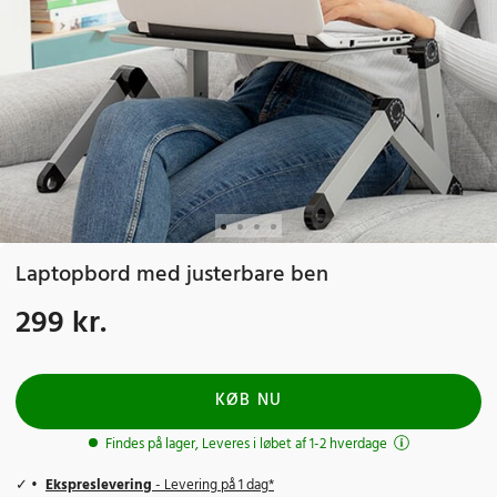
Laptopbord med justerbare ben
299 kr.
Pris
:
299 kr.
KØB NU
Findes på lager, Leveres i løbet af 1-2 hverdage
Ekspreslevering
- Levering på 1 dag*