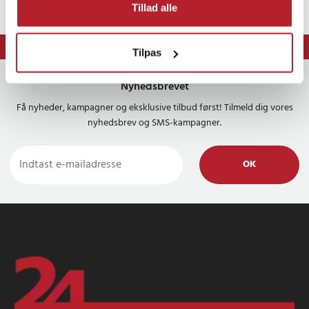
Tillad alle
⭐ 365 dages fortrydelsesret
Tilpas
Nyhedsbrevet
Få nyheder, kampagner og eksklusive tilbud først! Tilmeld dig vores
nyhedsbrev og SMS-kampagner.
OK