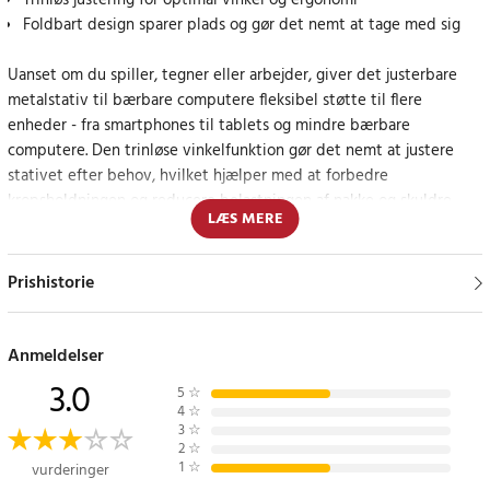
Trinløs justering for optimal vinkel og ergonomi
Foldbart design sparer plads og gør det nemt at tage med sig
Uanset om du spiller, tegner eller arbejder, giver det justerbare
metalstativ til bærbare computere fleksibel støtte til flere
enheder - fra smartphones til tablets og mindre bærbare
computere. Den trinløse vinkelfunktion gør det nemt at justere
stativet efter behov, hvilket hjælper med at forbedre
kropsholdningen og reducere belastningen af nakke og skuldre.
LÆS MERE
Takket være det sammenklappelige design kan stativet nemt
opbevares i en taske eller skuffe, når det ikke er i brug - perfekt til
Prishistorie
dem, der har begrænset plads, eller som ofte er på farten. Den
robuste konstruktion i legeret stål giver både stabilitet og
holdbarhed, samtidig med at enhederne holdes sikkert på plads.
Anmeldelser
3.0
5
☆
Det hævede design giver en mere naturlig højde for skærmen,
4
☆
hvilket forbedrer arbejdsmiljøet og øger komforten ved længere
3
☆
2
☆
tids brug.
1
☆
vurderinger