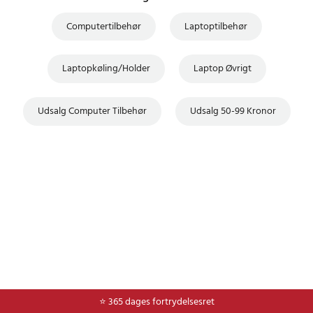
Computertilbehør
Laptoptilbehør
Laptopkøling/Holder
Laptop Øvrigt
Udsalg Computer Tilbehør
Udsalg 50-99 Kronor
⭐ Nem og sikker betaling med mobilepay og dankort
⭐ 365 dages fortrydelsesret