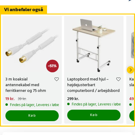
Vi anbefaler også
-
51
%
3 m koaksial
Laptopbord med hjul –
Ka
antennekabel med
højdejusterbart
sl
ferritkerner og 75 ohm
computerbord / arbejdsbord
impedans
/ sidebord
Nuværende pris
19 kr.
:
Pris
299 kr.
:
299 kr.
Nu
49 
39 kr.
19 kr.
Tidligere pris
:
39 kr.
49 
Findes på lager, Leveres i løbet af 1-2
Findes på lager, Leveres i løbet af 1-2 hverdage
Køb
Køb