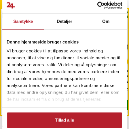
Andre købte også
BESTSELLERE
BESTSELLERE
BES
Samtykke
Detaljer
Om
Denne hjemmeside bruger cookies
Vi bruger cookies til at tilpasse vores indhold og
-
25
%
annoncer, til at vise dig funktioner til sociale medier og til
at analysere vores trafik. Vi deler også oplysninger om
Trimmerhoved til
Trådløse LED-spotlights,
Rul
din brug af vores hjemmeside med vores partnere inden
næsehår til Philips
6-pak / pucklamper med
mag
for sociale medier, annonceringspartnere og
OneBlade /
fjernbetjening / dæmpbar
di
analysepartnere. Vores partnere kan kombinere disse
næsehårstrimmer /
skabsbelysning
fas
Pris
69 kr.
:
69 kr.
Nuværende pris
149 kr.
:
Pri
179
199 kr.
næsetrimmerhoved
data med andre oplysninger, du har givet dem, eller som
149 kr.
Tidligere pris
:
199 kr.
Findes på lager, Leveres i løbet af 1-2 hverdage
Findes på lager, Leveres i løbet af 1-2
de har indsamlet fra din brug af deres tjenester.
Køb
Køb
Tillad alle
Sidst besøgt