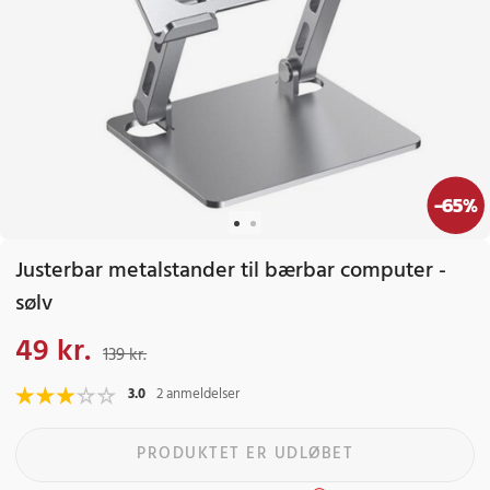
-
65
%
Justerbar metalstander til bærbar computer -
sølv
49 kr.
Nuværende pris
:
49 kr.
Tidligere pris
:
139 kr.
139 kr.
3.0
2 anmeldelser
PRODUKTET ER UDLØBET