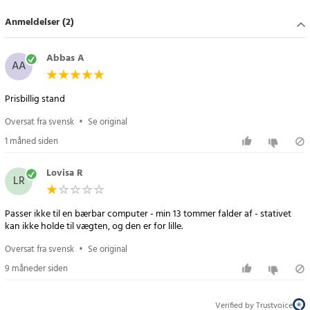
Smart design med høj funktionalitet
Anmeldelser (2)
Dette stativ er et pålideligt valg for dem, der leder efter en
kombination af funktion, kvalitet og mobilitet i et enkelt tilbehør.
Abbas A
AA
Specifikation
Prisbillig stand
- Materiale: legeret stål
- Nettovægt: 486 g
Oversat fra svensk
•
Se original
1 måned siden
Article number
:
119399
Lovisa R
LR
Passer ikke til en bærbar computer - min 13 tommer falder af - stativet
kan ikke holde til vægten, og den er for lille.
Oversat fra svensk
•
Se original
9 måneder siden
Verified by Trustvoice