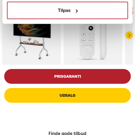
Tilpas
BESTSELLERE
GAV
PRISGARANTI
UDSALG
Finde gode tilbud