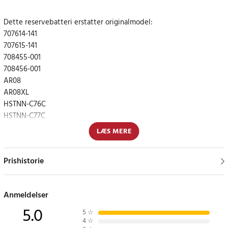
Dette reservebatteri erstatter originalmodel:
707614-141
707615-141
708455-001
708456-001
AR08
AR08XL
HSTNN-C76C
HSTNN-C77C
HSTNN-DB4H
LÆS MERE
HSTNN-DB4I
HSTNN-IB4H
Prishistorie
Garanti: 12 måneder
Anmeldelser
Cells Producent: Green Cell
5.0
Volt: 14.4V (14.8V)
5
☆
Antal celler: 8
4
☆