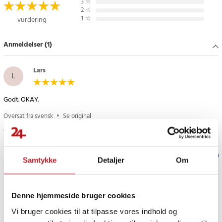
3
☆
Celleteknologi: Li-Ion
2
☆
Farve: Sort
1
☆
vurdering
Overophedningssikret: Ja
Overopladningssikret: Ja
Anmeldelser (1)
Afladningssikret: Ja
Internkode: HP113
Lars
Producent: Green Cell
L
Kapacitet: 4400 mAh
Godt. OKAY.
Oversat fra svensk
•
Se original
Dette batteri passer til følgende modeller:
HP ZBook 15
4 år siden
HP ZBook 17
Verified by Trustvoice
Article number
:
82923
Samtykke
Detaljer
Om
PRISGARANTI
Denne hjemmeside bruger cookies
UDSALG
Vi bruger cookies til at tilpasse vores indhold og