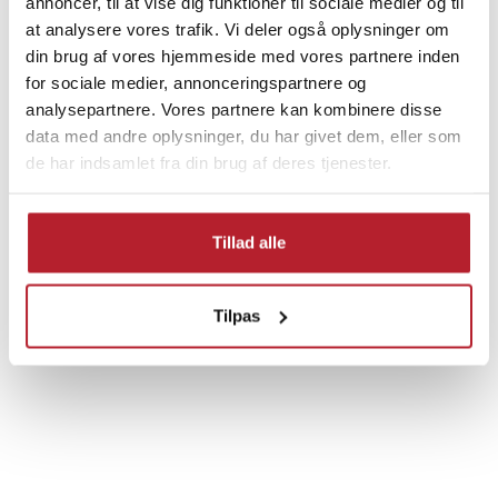
annoncer, til at vise dig funktioner til sociale medier og til
at analysere vores trafik. Vi deler også oplysninger om
din brug af vores hjemmeside med vores partnere inden
for sociale medier, annonceringspartnere og
analysepartnere. Vores partnere kan kombinere disse
Finde gode tilbud
data med andre oplysninger, du har givet dem, eller som
de har indsamlet fra din brug af deres tjenester.
Laptop Batterier
HP Batterier
Laptoptilbehør
Tillad alle
Tilpas