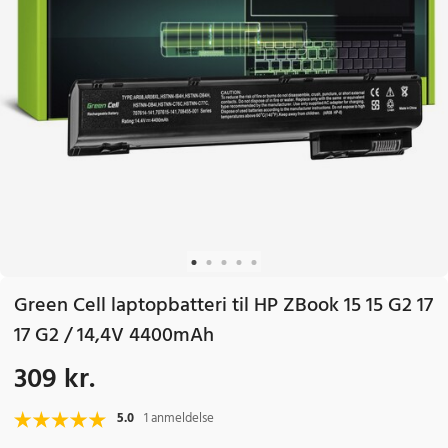
Green Cell laptopbatteri til HP ZBook 15 15 G2 17
17 G2 / 14,4V 4400mAh
309 kr.
Pris
:
309 kr.
5.0
1 anmeldelse