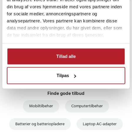
din brug af vores hjemmeside med vores partnere inden
for sociale medier, annonceringspartnere og
analysepartnere. Vores partnere kan kombinere disse
data med andre oplysninger, du har givet dem, eller som
de har indsamlet fra din brug af deres tjenester.
PRISGARANTI
UDSALG
Tillad alle
Tilpas
Finde gode tilbud
Mobiltilbehør
Computertilbehør
Batterier og batteriopladere
Laptop AC-adapter