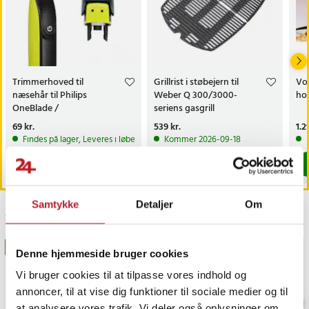
- Model: CD271 Nexode
- Udgangseffekt: 200 W
- Porte: 4 x USB-C, 2 x USB-A
- Opladningsteknologi: GaN, Power Delivery, standardopladning
- Indgangsspænding: AC 100–240 V
- Sikkerhed: ThermalGuard-temperaturovervågning
Trimmerhoved til
Grillrist i støbejern til
Vou
næsehår til Philips
Weber Q 300/3000-
ho
- Energieffektivitet: Op til 95 %
OneBlade /
seriens gasgrill
- Farve: Grå
næsehårstrimmer /
Pris
69 kr.
:
69 kr.
Pris
539 kr.
:
539 kr.
Pri
1.2
næsetrimmerhoved
Findes på lager, Leveres i løbet af 1-2 hverdage
Kommer 2026-09-18
Pakken indeholder
- UGREEN CD271 Nexode desktop-oplader
Køb
Køb
- USB-C til USB-C-kabel (100 W, 1 m)
- Netkabel
Samtykke
Detaljer
Om
Article number
:
127004
Sidst besøgt
BESTSELLERE
Denne hjemmeside bruger cookies
Vi bruger cookies til at tilpasse vores indhold og
annoncer, til at vise dig funktioner til sociale medier og til
at analysere vores trafik. Vi deler også oplysninger om