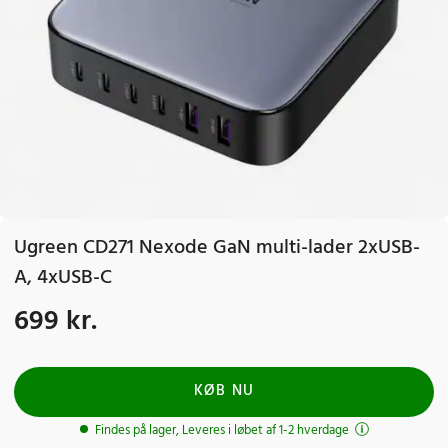
Ugreen CD271 Nexode GaN multi-lader 2xUSB-
A, 4xUSB-C
699 kr.
Pris
:
699 kr.
KØB NU
Findes på lager, Leveres i løbet af 1-2 hverdage