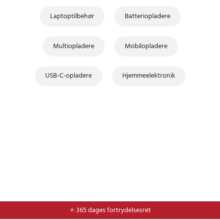
Laptoptilbehør
Batteriopladere
Multiopladere
Mobilopladere
USB-C-opladere
Hjemmeelektronik
⭐ Nem og sikker betaling med mobilepay og dankort
⭐ 365 dages fortrydelsesret