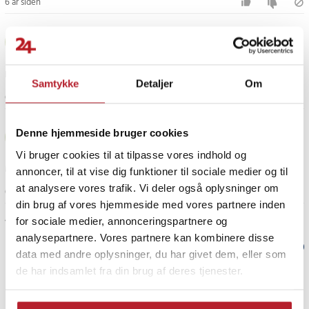
6 år siden
Thomas
T
Fine produkter. Hurtig levering.
Samtykke
Detaljer
Om
6 år siden
??!?
Denne hjemmeside bruger cookies
?
Vi bruger cookies til at tilpasse vores indhold og
Man får slemt stød når man tager den ud af kontakten.
annoncer, til at vise dig funktioner til sociale medier og til
at analysere vores trafik. Vi deler også oplysninger om
6 år siden
din brug af vores hjemmeside med vores partnere inden
Vis flere anmeldelser
for sociale medier, annonceringspartnere og
analysepartnere. Vores partnere kan kombinere disse
Verified by Trustvoice
data med andre oplysninger, du har givet dem, eller som
de har indsamlet fra din brug af deres tjenester.
PRISGARANTI