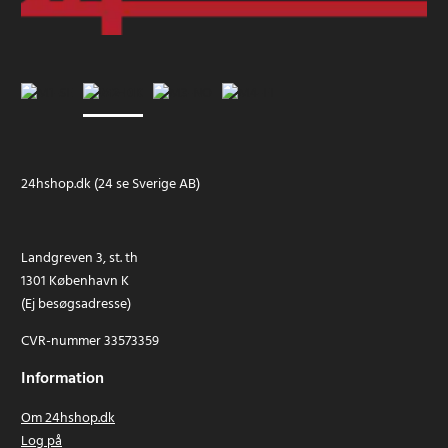
24hshop.dk (24 se Sverige AB)
Landgreven 3, st. th
1301 København K
(Ej besøgsadresse)
CVR-nummer 33573359
Information
Om 24hshop.dk
Log på