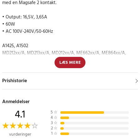
med en Magsafe 2 kontakt.
• Output: 16,5V, 3,65A
• 60W
• AC 100V-240V/50-60Hz
A1425, A1502
MD212xx/A, MD213xx/A, MD212xx/A, ME662xx/A, ME864xx/A,
ME865xx/A, ME866xx/A, MGX72xx/A, MGX82xx/A, MGX92xx/A,
LÆS MERE
MF839xx/A, MF840xx/A, MF841xx/A, MF843xx/A
Prishistorie
MacBook Pro (Retina-skärm, 13 tum, tidigt 2015)
MacBook Pro (Retina-skärm, 13 tum, mitten 2014)
MacBook Pro (Retina-skärm, 13 tum, sent 2013)
Anmeldelser
MacBook Pro (Retina-skärm, 13 tum, tidigt 2013)
4.1
MacBook Pro (Retina-skärm, 13 tum, sent 2012)
5
☆
4
☆
Article number
:
71041
3
☆
2
☆
1
☆
vurderinger