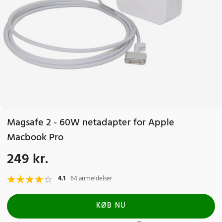
Magsafe 2 - 60W netadapter for Apple
Macbook Pro
249 kr.
Pris
:
249 kr.
4.1
64 anmeldelser
KØB NU