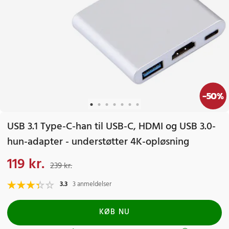
-
50
%
USB 3.1 Type-C-han til USB-C, HDMI og USB 3.0-
hun-adapter - understøtter 4K-opløsning
119 kr.
Nuværende pris
:
119 kr.
Tidligere pris
:
239 kr.
239 kr.
3.3
3 anmeldelser
KØB NU