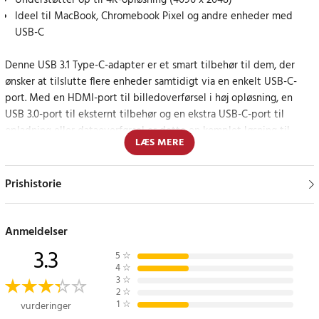
Understøtter op til 4K-opløsning (4096 x 2048)
Ideel til MacBook, Chromebook Pixel og andre enheder med
USB-C
Denne USB 3.1 Type-C-adapter er et smart tilbehør til dem, der
ønsker at tilslutte flere enheder samtidigt via en enkelt USB-C-
port. Med en HDMI-port til billedoverførsel i høj opløsning, en
USB 3.0-port til eksternt tilbehør og en ekstra USB-C-port til
opladning eller dataoverførsel er dette en komplet løsning til
LÆS MERE
både arbejde og underholdning.
Adapteren er kompatibel med moderne bærbare computere som
Prishistorie
MacBook 12", Chromebook Pixel (2015) og andre USB-C-enheder.
Det lille og praktiske design gør den ideel til at tage med overalt -
uanset om det er på kontoret, på rejser eller til hjemmebrug.
Anmeldelser
3.3
5
☆
Tilslut en ekstern skærm i op til 4K-opløsning
4
☆
3
☆
2
☆
Med HDMI-udgangen får du krystalklar billedoverførsel op til 4096
1
☆
vurderinger
x 2048, perfekt til præsentationer, film eller arbejde med flere