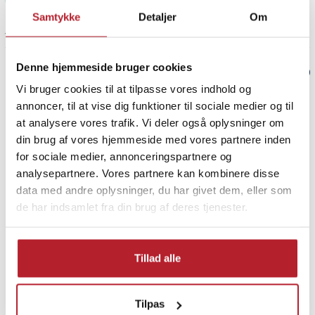
- Opløsning: Op til 4096 x 2048 (4K-understøttelse)
Samtykke
Detaljer
Om
- USB 3.0-overførselshastighed: Op til 5 Gbps
- Kompatibilitet:
1 måned siden
- MacBook 12"
- Chromebook Pixel (2015)
Denne hjemmeside bruger cookies
Verified by Trustvoice
- Andre enheder med USB-C-port
Vi bruger cookies til at tilpasse vores indhold og
- Farve: Sølv eller svart (afhængigt af model)
annoncer, til at vise dig funktioner til sociale medier og til
PRISGARANTI
- Anvendelse: Skærmtilslutning, opladning, dataoverførsel,
at analysere vores trafik. Vi deler også oplysninger om
tilslutning af tilbehør
din brug af vores hjemmeside med vores partnere inden
- Bærbarhed: Lille og let - perfekt til rejser og kontorbrug
UDSALG
for sociale medier, annonceringspartnere og
Article number
:
56896
analysepartnere. Vores partnere kan kombinere disse
data med andre oplysninger, du har givet dem, eller som
de har indsamlet fra din brug af deres tjenester.
Finde gode tilbud
Tillad alle
Computertilbehør
USB Computertilbehør
Tilpas
USB Switchar
Adapters til USB