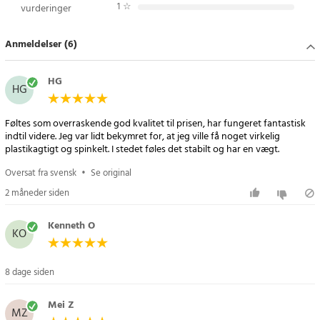
1
☆
vurderinger
Tastaturet kan oplades med en Qi-kompatibel trådløs
opladningsplade, hvilket bidrager til en mere ryddelig
Anmeldelser (6)
arbejdsplads uden ekstra kabler. Ved behov kan tastaturet også
oplades med det medfølgende USB-C-kabel.
HG
HG
Det indbyggede litium-polymer-batteri giver op til tre måneders
brugstid, før ny opladning er nødvendig. Det gør tastaturet til et
Føltes som overraskende god kvalitet til prisen, har fungeret fantastisk
praktisk valg både til arbejde, studier og hverdagsbrug.
indtil videre. Jeg var lidt bekymret for, at jeg ville få noget virkelig
plastikagtigt og spinkelt. I stedet føles det stabilt og har en vægt.
Kompatibelt med flere operativsystemer
Oversat fra svensk
•
Se original
2 måneder siden
Zagg Pro Keyboard 12 fungerer med macOS, Windows, Android,
Chrome OS og iOS. Den brede kompatibilitet gør tastaturet
Kenneth O
fleksibelt både på hjemmekontoret, arbejdspladsen og i
KO
hverdagen.
8 dage siden
Specifikationer
- Produkttype: Trådløst tastatur
Mei Z
- Størrelse: 12 tommer, ca. 30,5 cm
MZ