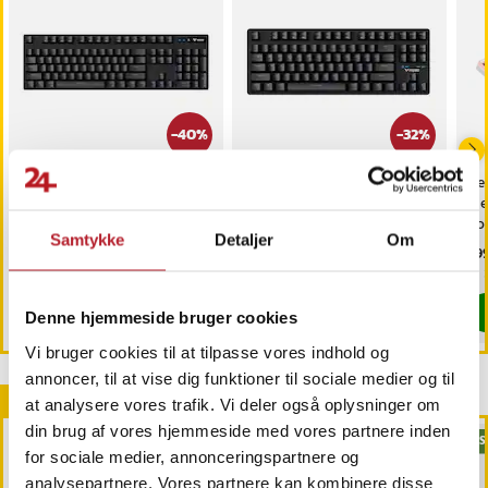
-
40
%
-
32
%
Rapoo V500PRO 2,4 GHz
Rapoo V500PRO 2,4 GHz
De
gaming-tastatur - UK-
TKL-gamingtastatur -
me
layout
britisk layout
nor
Samtykke
Detaljer
Om
Nuværende pris
149 kr.
:
Nuværende pris
169 kr.
:
Pri
299
249 kr.
249 kr.
149 kr.
Tidligere pris
:
249 kr.
169 kr.
Tidligere pris
:
249 kr.
Findes på lager, Leveres i løbet af 1-2 hverdage
Sidste eksemplar
Køb
Køb
Denne hjemmeside bruger cookies
Vi bruger cookies til at tilpasse vores indhold og
annoncer, til at vise dig funktioner til sociale medier og til
Andre købte også
at analysere vores trafik. Vi deler også oplysninger om
din brug af vores hjemmeside med vores partnere inden
BESTSELLERE
BES
for sociale medier, annonceringspartnere og
analysepartnere. Vores partnere kan kombinere disse