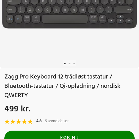
Zagg Pro Keyboard 12 trådløst tastatur /
Bluetooth-tastatur / Qi-opladning / nordisk
QWERTY
499 kr.
Pris
:
499 kr.
4.8
6 anmeldelser
KØB NU