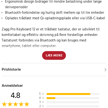
Ergonomisk design bidrager til mindre belastning under lange
skriveperioder
Bluetooth-forbindelse og hurtig skift mellem op til tre enheder
Oplades trådløst med Qi-opladningsplade eller via USB-C-kabel
Zagg Pro Keyboard 12 er et trådløst tastatur, der er udviklet til
komfortabel og effektiv skrivning på flere forskellige enheder.
Tastaturet forbindes via Bluetooth og kan bruges med
smartphone, tablet eller computer.
LÆS MERE
Det ergonomiske design bygger på nøje tilpasset tasteafstand,
tastevandring og tastemodstand. Det gør skrivningen mere
naturlig og bidrager til at reducere belastningen under længere
Prishistorie
arbejds- eller skriveperioder.
Bluetooth-forbindelsen gør det muligt at tilslutte Zagg Pro
Anmeldelser
Keyboard 12 til op til tre enheder samtidigt. Med en enkel
4.8
5
☆
kommando kan du skifte mellem for eksempel mobiltelefon, tablet
4
☆
og computer uden at skulle afbryde og tilslutte tastaturet igen.
3
☆
2
☆