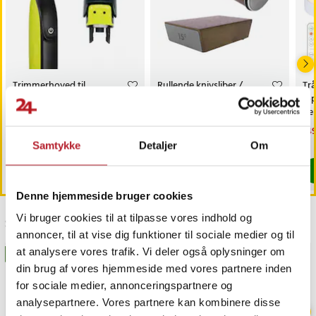
- Konfliktfri betjening: Fuld key rollover
- Batteri: Indbygget litiumbatteri, op til 120 timers brug pr.
opladning
- Mål: Højde 42 mm, bredde 358 mm, dybde 129 mm
- Vægt: 816 g
- Kompatibilitet: Windows XP/Vista/7/8/10/11, macOS
Trimmerhoved til
Rullende knivsliber /
Trå
- Modtager: Nano USB, plug & play
næsehår til Philips
magnetisk slibestøtte /
6-
OneBlade /
diamantbryne 400/1000 /
fj
Article number
:
126030
næsehårstrimmer /
faste slibevinkler
sk
Pris
69 kr.
:
69 kr.
Pris
179 kr.
:
179 kr.
Nu
149
næsetrimmerhoved
149
Findes på lager, Leveres i løbet af 1-2 hverdage
Kommer 2026-08-14
Samtykke
Detaljer
Om
Køb
Køb
Denne hjemmeside bruger cookies
Vi bruger cookies til at tilpasse vores indhold og
Sidst besøgt
annoncer, til at vise dig funktioner til sociale medier og til
at analysere vores trafik. Vi deler også oplysninger om
BESTSELLERE
GAVEIDÉ
din brug af vores hjemmeside med vores partnere inden
for sociale medier, annonceringspartnere og
analysepartnere. Vores partnere kan kombinere disse