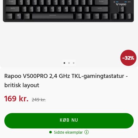
-
32
%
Rapoo V500PRO 2,4 GHz TKL-gamingtastatur -
britisk layout
169 kr.
Nuværende pris
:
169 kr.
Tidligere pris
:
249 kr.
249 kr.
KØB NU
Sidste eksemplar