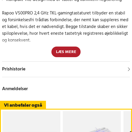
Rapoo V500PRO 2,4 GHz TKL-gamingtastaturet tilbyder en stabil
og forsinkelsesfri trådløs forbindelse, der nemt kan suppleres med
et kabel, hvis det er nødvendigt. Begge tilstande skaber en sikker
spiloplevelse, hvor hvert eneste tastetryk registreres øjeblikkeligt
og konsekvent.
LÆS MERE
De mekaniske brune kontakter giver en klar taktil fornemmelse,
der forbedrer både skriveflow og spilkontrol. Designet er bygget
til at modstå op til 60 millioner tastetryk, hvilket sikrer en lang
Prishistorie
levetid, selv ved intensiv brug.
Det konfliktfrie design gør det muligt at aktivere flere taster
Anmeldelser
samtidig uden at miste kommandoer. Det er især værdifuldt i
spilsituationer, der kræver hurtige og kombinerede tastetryk.
Vi anbefaler også
Tastaturets holdbare konstruktion med en metaltop og dobbelte
taster giver stor modstandsdygtighed over for slitage.
Konstruktionen er designet til at modstå mange timers brug og