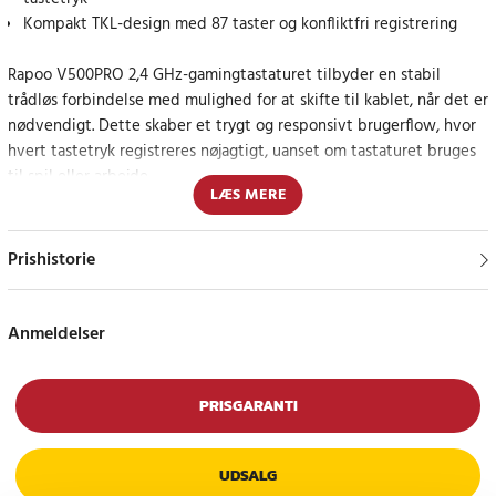
Kompakt TKL-design med 87 taster og konfliktfri registrering
Rapoo V500PRO 2,4 GHz-gamingtastaturet tilbyder en stabil
trådløs forbindelse med mulighed for at skifte til kablet, når det er
nødvendigt. Dette skaber et trygt og responsivt brugerflow, hvor
hvert tastetryk registreres nøjagtigt, uanset om tastaturet bruges
til spil eller arbejde.
LÆS MERE
De mekaniske brune kontakter giver en tydelig taktil fornemmelse,
der forbedrer både præcision og rytme. Hver kontakt er designet
Prishistorie
til at modstå op til 60 millioner tastetryk, hvilket giver en
pålidelig levetid til hyppig brug.
Anmeldelser
Det konfliktfri design gør det muligt at aktivere flere taster
samtidig uden at gå glip af kommandoer. Det er især værdifuldt i
spil, hvor hurtige kombinationer er afgørende for udfaldet.
PRISGARANTI
Den robuste konstruktion med et metalhus og dobbelte taster
UDSALG
skaber en holdbar enhed, der kan modstå langvarig og intensiv