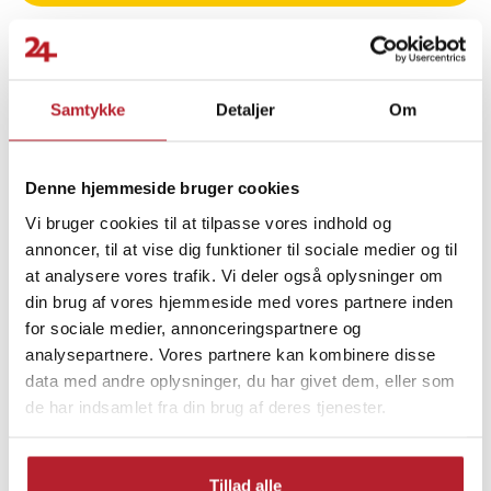
brug. Det forbedrer både følelsen og holdbarheden over tid.
Det genopladelige batteri giver op til 120 timers brug, når det er
fuldt opladet, hvilket gør tastaturet klar til lange sessioner uden
hyppige opladningsstop.
Samtykke
Detaljer
Om
Finde gode tilbud
Smart design for bedre spilrytme
Computertilbehør
Mus og tastatur
Denne hjemmeside bruger cookies
Det kompakte TKL-layout giver mere plads til musebevægelser,
Vi bruger cookies til at tilpasse vores indhold og
Tastatur
Gaming
Gaming-tasteture
samtidig med at alle vigtige funktionstaster er let tilgængelige via
annoncer, til at vise dig funktioner til sociale medier og til
Fn-kommandoer.
at analysere vores trafik. Vi deler også oplysninger om
din brug af vores hjemmeside med vores partnere inden
Specifikationer
for sociale medier, annonceringspartnere og
- Forbindelse: 2,4 GHz trådløs og USB-C-kabel
analysepartnere. Vores partnere kan kombinere disse
- USB-standard: USB 3.0
data med andre oplysninger, du har givet dem, eller som
- Tastaturkontakter: Rapoo mekaniske brune kontakter
de har indsamlet fra din brug af deres tjenester.
- Tasternes levetid: 60 millioner tryk
- Layout: 87 taster, kompakt TKL-design
- Konfliktfri betjening: Fuld key rollover
Tillad alle