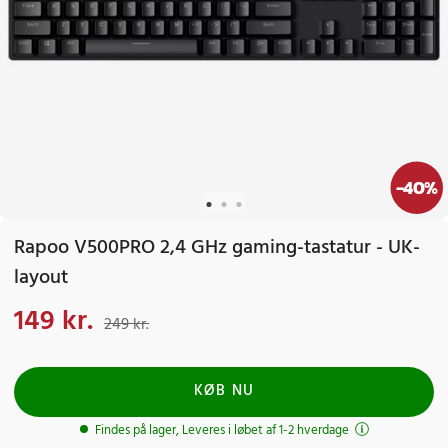
-
40
%
Rapoo V500PRO 2,4 GHz gaming-tastatur - UK-
layout
149 kr.
Nuværende pris
:
149 kr.
Tidligere pris
:
249 kr.
249 kr.
KØB NU
Findes på lager, Leveres i løbet af 1-2 hverdage