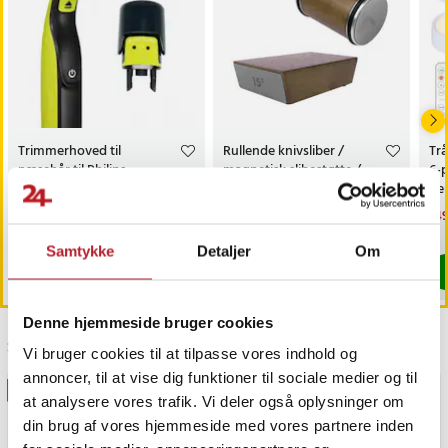
Worx WR104SI
Worx WR104SI.1
Worx WR105SI
Worx WR105SI.1
Worx WR106SI
Worx WR106SI.1
Worx WR110MI
Trimmerhoved til
Rullende knivsliber /
Trå
Worx WR110MI.1
næsehår til Philips
magnetisk slibestøtte /
6-
OneBlade /
diamantbryne 400/1000 /
fj
Worx WR115MI
næsehårstrimmer /
faste slibevinkler
sk
Ferrex R800 Smart
Pris
69 kr.
:
69 kr.
Pris
179 kr.
:
179 kr.
Nu
149
næsetrimmerhoved
149
Findes på lager, Leveres i løbet af 1-2 hverdage
Kommer 2026-08-14
Samtykke
Detaljer
Om
Køb
Køb
Varenummer
Worx 50032492
Denne hjemmeside bruger cookies
Worx 50032774
Sidst besøgt
Worx WA3230
Vi bruger cookies til at tilpasse vores indhold og
Worx WA3231
annoncer, til at vise dig funktioner til sociale medier og til
BESTSELLERE
GAVEIDÉ
Ferrex CA0005
at analysere vores trafik. Vi deler også oplysninger om
din brug af vores hjemmeside med vores partnere inden
Article number
:
122070