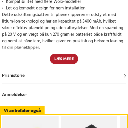
Kompatibilitet med flere Worx-modeller
Let og kompakt design for nem installation
Dette udskiftningsbatteri til plæneklipperen er udstyret med
litium-ion-teknologi og har en kapacitet på 3400 mAh, hvilket
sikrer effektiv plæneklipning uden afbrydelser. Med en spænding
på 20 V og en vægt på kun 270 gram er batteriet både kraftfuldt
og nemt at håndtere, hvilket giver en praktisk og bekvem løsning
til din plæneklipper.
LÆS MERE
Specifikationer
- Kapacitet: 3400mAh
- Spænding: 20.0V
Prishistorie
- Type: Li-ion
Kompatible modeller
Anmeldelser
Worx Landroid S 390m2
Worx Landroid S Basic
Vi anbefaler også
Worx Landroid S300
Worx Landroid S300 2018
Worx Landroid S300i