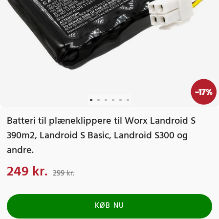
-
17
%
Batteri til plæneklippere til Worx Landroid S
390m2, Landroid S Basic, Landroid S300 og
andre.
249 kr.
Nuværende pris
:
249 kr.
Tidligere pris
:
299 kr.
299 kr.
KØB NU