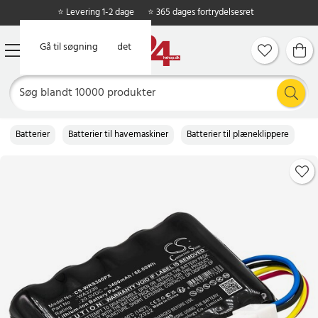
⭐ Levering 1-2 dage
⭐ 365 dages fortrydelsesret
Gå til hovedindholdet
Gå til søgning
Batterier
Batterier til havemaskiner
Batterier til plæneklippere