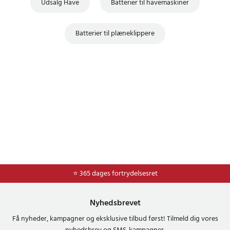
Udsalg Have
Batterier til havemaskiner
Batterier til plæneklippere
⭐ Nem og sikker betaling med mobilepay og dankort
⭐ 365 dages fortrydelsesret
Nyhedsbrevet
Få nyheder, kampagner og eksklusive tilbud først! Tilmeld dig vores