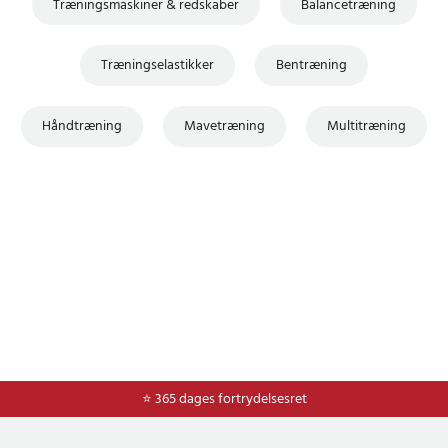
Træningsmaskiner & redskaber
Balancetræning
Træningselastikker
Bentræning
Håndtræning
Mavetræning
Multitræning
⭐ Nem og sikker betaling med mobilepay og dankort
⭐ 365 dages fortrydelsesret