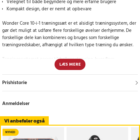
Velegnet til både begyndere og mere erfarne brugere
Kompakt design, der er nemt at opbevare
Wonder Core 10-i-1 træningssæt er et alsidigt træningssystem, der
gør det muligt at udføre flere forskellige øvelser derhjemme. De
forskellige dele kan kombineres og bruges som forskellige
træningsredskaber, afhængigt af hvilken type træning du ønsker.
Træningssystemet passer til helkropstræning, hvor flere
LÆS MERE
muskelgrupper aktiveres. Kombinationen af forskellige redskaber
gør det muligt at træne styrke, balance og kondition med samme
sæt.
Prishistorie
Den medfølgende app giver adgang til over 100 træningsøvelser,
som kan følges trin for trin. Appen kan bruges som støtte under
Anmeldelser
træningen, men udstyret fungerer også uden appen.
Vi anbefaler også
Efter brug kan delene samles og opbevares kompakt. Designet gør
træningssættet velegnet til hjemmetræning og mindre rum.
NYHED