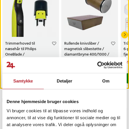
Trimmerhoved til
Rullende knivsliber /
Trå
næsehår til Philips
magnetisk slibestøtte /
6-
OneBlade /
diamantbryne 400/1000 /
fj
næsehårstrimmer /
faste slibevinkler
sk
Pris
69 kr.
:
69 kr.
Pris
179 kr.
:
179 kr.
Nu
149
næsetrimmerhoved
149
Findes på lager, Leveres i løbet af 1-2 hverdage
Kommer 2026-08-14
Køb
Køb
Samtykke
Detaljer
Om
Sidst besøgt
Denne hjemmeside bruger cookies
Vi bruger cookies til at tilpasse vores indhold og
annoncer, til at vise dig funktioner til sociale medier og til
at analysere vores trafik. Vi deler også oplysninger om