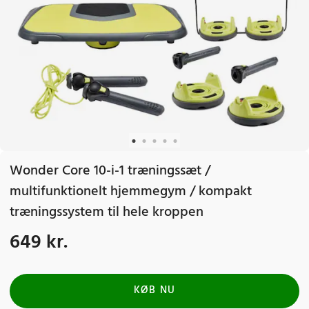
Wonder Core 10-i-1 træningssæt /
multifunktionelt hjemmegym / kompakt
træningssystem til hele kroppen
649 kr.
Pris
:
649 kr.
KØB NU