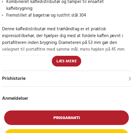
Kombineret kaffedistributør og tamper til ensartet
kaffebrygning
Fremstillet af bøgetræ og rustfrit stål 304
Denne kaffedistributør med træhåndtag er et praktisk
espressotilbehør, der hjælper dig med at fordele kaffen jævnt i
portafilteren inden brygning. Diameteren på 53 mm gør den
velegnet til portafiltre med samme mål, mens højden på 45 mm
giver en kompakt form, der er nem at håndtere.
LÆS MERE
Materialekombinationen af bøgetræ og rustfrit stål 304 giver en
stabil fornemmelse og et stilrent udtryk ved kaffestationen.
Prishistorie
Smidig funktion for en jævn kaffeoverflade
Undersiden bruges til at udjævne kaffen inden tampning og
Anmeldelser
brygning. Det gør forberedelsen mere kontrolleret og hjælper dig
med at skabe en mere jævn overflade i kaffepucken.
PRISGARANTI
Specifikationer
- Produkt: Kaffespreder og stamper