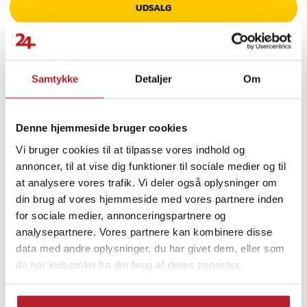
UDSALG
- Materiale: Bøgetræ og rustfrit stål 304
- Diameter: 53 mm
- Højde: 45 mm
- Anvendelse: Til espressobrygning med portafilter
Samtykke
Detaljer
Om
Article number
:
131432
Finde gode tilbud
Hjem & Have
Køkkenprodukter
Kaffe
Denne hjemmeside bruger cookies
Vi bruger cookies til at tilpasse vores indhold og
Baristatilbehør
annoncer, til at vise dig funktioner til sociale medier og til
at analysere vores trafik. Vi deler også oplysninger om
din brug af vores hjemmeside med vores partnere inden
for sociale medier, annonceringspartnere og
analysepartnere. Vores partnere kan kombinere disse
data med andre oplysninger, du har givet dem, eller som
de har indsamlet fra din brug af deres tjenester.