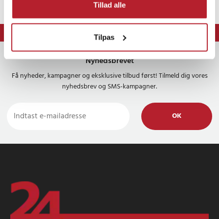
Tillad alle
⭐ 365 dages fortrydelsesret
Tilpas
Nyhedsbrevet
Få nyheder, kampagner og eksklusive tilbud først! Tilmeld dig vores
nyhedsbrev og SMS-kampagner.
OK