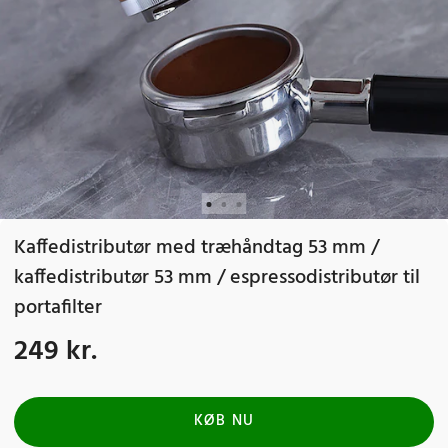
Kaffedistributør med træhåndtag 53 mm /
kaffedistributør 53 mm / espressodistributør til
portafilter
249 kr.
Pris
:
249 kr.
KØB NU