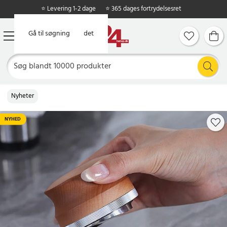
⭐ Levering 1-2 dage
⭐ 365 dages fortrydelsesret
Gå til hovedindholdet
Gå til søgning
Nyheter
NYHED