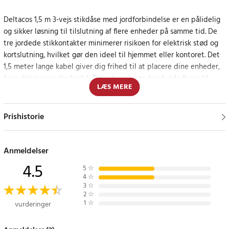
Deltacos 1,5 m 3-vejs stikdåse med jordforbindelse er en pålidelig
og sikker løsning til tilslutning af flere enheder på samme tid. De
tre jordede stikkontakter minimerer risikoen for elektrisk stød og
kortslutning, hvilket gør den ideel til hjemmet eller kontoret. Det
1,5 meter lange kabel giver dig frihed til at placere dine enheder,
hvor det passer dig bedst. Desuden passer den hvide farve til
LÆS MERE
både moderne og klassisk indretning.
Ideel til både hjem og kontor
Prishistorie
Med denne strømskinne kan du nemt tilslutte computere, lamper
og andre elektriske apparater. Det jordede design sikrer, at dine
Anmeldelser
enheder er beskyttet mod overspænding og andre elektriske
4.5
5
☆
problemer.
4
☆
3
☆
2
☆
Specifikationer
1
☆
vurderinger
- Antal stikkontakter: 3
- Kabellængde: 1,5 meter