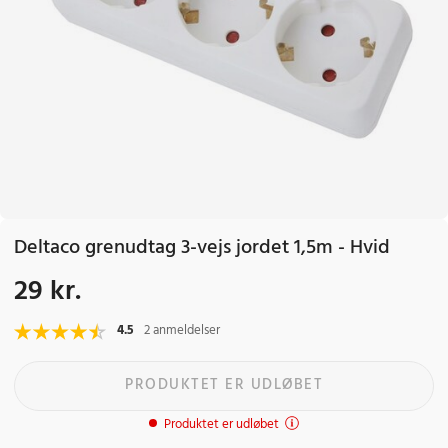
Deltaco grenudtag 3-vejs jordet 1,5m - Hvid
29 kr.
Pris
:
29 kr.
4.5
2 anmeldelser
PRODUKTET ER UDLØBET
Produktet er udløbet