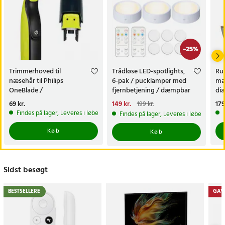
-
25
%
Trimmerhoved til
Trådløse LED-spotlights,
Rul
næsehår til Philips
6-pak / pucklamper med
mag
OneBlade /
fjernbetjening / dæmpbar
di
næsehårstrimmer /
skabsbelysning
fas
Pris
69 kr.
:
69 kr.
Nuværende pris
149 kr.
:
Pri
179
199 kr.
næsetrimmerhoved
149 kr.
Tidligere pris
:
199 kr.
Findes på lager, Leveres i løbet af 1-2 hverdage
Findes på lager, Leveres i løbet af 1-2
Køb
Køb
Sidst besøgt
BESTSELLERE
GAV