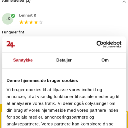
Anmeldelser (2)
- Farve: Hvid
Article number
:
112011
Lennart K
LK
Fungerer fint
Oversat fra svensk
•
Se original
1 år siden
Samtykke
Detaljer
Om
Hassan Z
HZ
Denne hjemmeside bruger cookies
2 år siden
Vi bruger cookies til at tilpasse vores indhold og
annoncer, til at vise dig funktioner til sociale medier og til
Verified by Trustvoice
at analysere vores trafik. Vi deler også oplysninger om
Vi anbefaler også
din brug af vores hjemmeside med vores partnere inden
for sociale medier, annonceringspartnere og
analysepartnere. Vores partnere kan kombinere disse