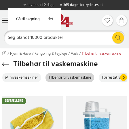
⭐ Levering 1-2 dage
⭐ 365 dages fortrydelsesret
Gå til hovedindholdet
Gå til søgning
Hjem & Have
Rengøring & tøjpleje
Vask
Tilbehør til vaskemaskine
Tilbehør til vaskemaskine
Minivaskemaskiner
Tilbehør til vaskemaskine
Tørrestativer &
BESTSELLERE