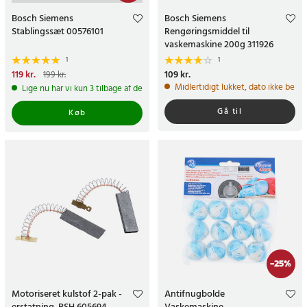
Bosch Siemens
Bosch Siemens
Stablingssæt 00576101
Rengøringsmiddel til
vaskemaskine 200g 311926
1
1
Nuværende pris
119 kr.
:
Pris
109 kr.
:
109 kr.
199 kr.
119 kr.
Tidligere pris
:
199 kr.
Midlertidigt lukket, dato ikke bekr
Lige nu har vi kun 3 tilbage af dette produkt
Gå til
Køb
-
25
%
Motoriseret kulstof 2-pak -
Antifnugbolde