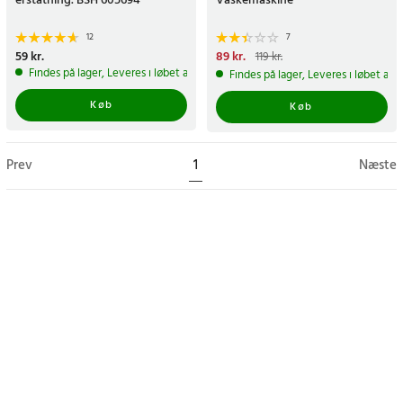
erstatning. BSH 605694
Vaskemaskine
12
7
Pris
59 kr.
:
59 kr.
Nuværende pris
89 kr.
:
89 kr.
Tidligere
119 kr.
pris
:
119 kr.
Findes på lager, Leveres i løbet af 1-2 hverdage
Findes på lager, Leveres i løbet af 
Køb
Køb
Prev
1
Næste