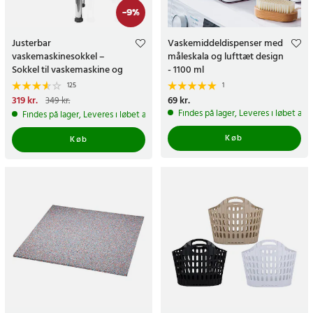
-
9
%
Justerbar
Vaskemiddeldispenser med
vaskemaskinesokkel –
måleskala og lufttæt design
Sokkel til vaskemaskine og
- 1100 ml
tørretumbler
125
1
Nuværende pris
319 kr.
:
Pris
69 kr.
:
69 kr.
349 kr.
319 kr.
Tidligere pris
:
349 kr.
Findes på lager, Leveres i løbet af 
Findes på lager, Leveres i løbet af 1-2 hverdage
Køb
Køb