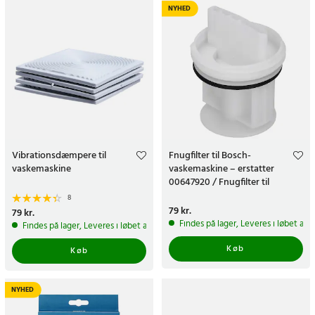
NYHED
Vibrationsdæmpere til
Fnugfilter til Bosch-
vaskemaskine
vaskemaskine – erstatter
00647920 / Fnugfilter til
vaskemaskine
8
Pris
79 kr.
:
79 kr.
Pris
79 kr.
:
79 kr.
Findes på lager, Leveres i løbet af 
Findes på lager, Leveres i løbet af 1-2 hverdage
Køb
Køb
NYHED