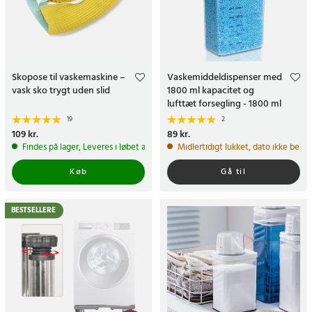
Skopose til vaskemaskine –
Vaskemiddeldispenser med
vask sko trygt uden slid
1800 ml kapacitet og
lufttæt forsegling - 1800 ml
19
2
Pris
109 kr.
:
109 kr.
Pris
89 kr.
:
89 kr.
Findes på lager, Leveres i løbet af 1-2 hverdage
Midlertidigt lukket, dato ikke bekr
Køb
Gå til
BESTSELLERE