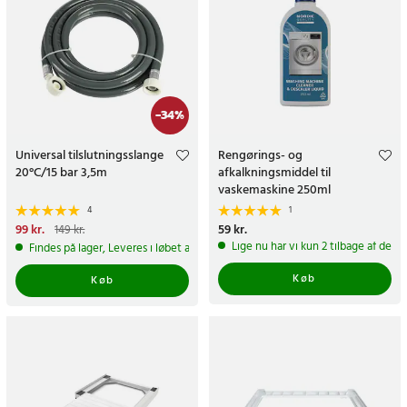
-
34
%
Universal tilslutningsslange
Rengørings- og
20°C/15 bar 3,5m
afkalkningsmiddel til
vaskemaskine 250ml
4
1
Nuværende pris
99 kr.
:
99 kr.
Tidligere
Pris
59 kr.
:
59 kr.
149 kr.
pris
:
149 kr.
Lige nu har vi kun 2 tilbage af dett
Findes på lager, Leveres i løbet af 1-2 hverdage
Køb
Køb