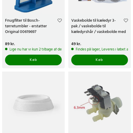
Fnugfilter til Bosch-
Vaskebolde til kæledyr 3-
tørretumbler - erstatter
pak / vaskebolde til
Original 00619697
kæledyrshår / vaskebolde med
vaskepose
Pris
89 kr.
:
89 kr.
Pris
49 kr.
:
49 kr.
Lige nu har vi kun 2 tilbage af dette produkt
Findes på lager, Leveres i løbet af 
Køb
Køb