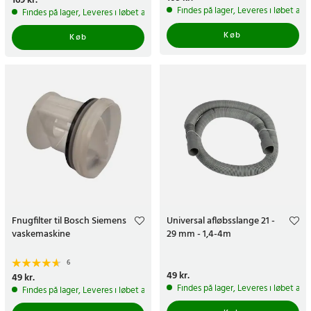
Pris
169 kr.
:
169 kr.
Findes på lager, Leveres i løbet af 
Findes på lager, Leveres i løbet af 1-2 hverdage
Køb
Køb
Fnugfilter til Bosch Siemens
Universal afløbsslange 21 -
vaskemaskine
29 mm - 1,4-4m
6
Pris
49 kr.
:
49 kr.
Pris
49 kr.
:
49 kr.
Findes på lager, Leveres i løbet af 
Findes på lager, Leveres i løbet af 1-2 hverdage