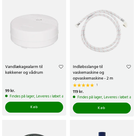
Vandlækagealarm til
Indløbsslange til
køkkener og vådrum
vaskemaskine og
opvaskemaskine - 2 m
1
Pris
99 kr.
:
99 kr.
Pris
119 kr.
:
119 kr.
Findes på lager, Leveres i løbet af 1-2 hverdage
Findes på lager, Leveres i løbet af 
Køb
Køb