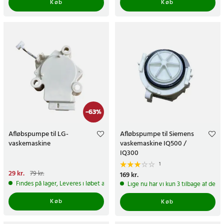
Køb
Køb
-
63
%
Afløbspumpe til LG-
Afløbspumpe til Siemens
vaskemaskine
vaskemaskine IQ500 /
IQ300
1
Nuværende pris
29 kr.
:
29 kr.
Tidligere
79 kr.
Pris
169 kr.
:
169 kr.
pris
:
79 kr.
Findes på lager, Leveres i løbet af 1-2 hverdage
Lige nu har vi kun 3 tilbage af dett
Køb
Køb