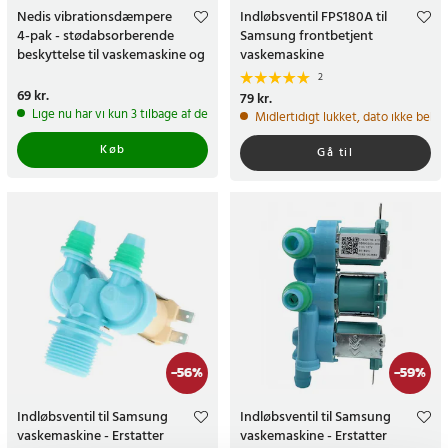
Nedis vibrationsdæmpere
Indløbsventil FPS180A til
4-pak - stødabsorberende
Samsung frontbetjent
beskyttelse til vaskemaskine og
vaskemaskine
tørretumbler
2
Pris
69 kr.
:
69 kr.
Pris
79 kr.
:
79 kr.
Lige nu har vi kun 3 tilbage af dette produkt
Midlertidigt lukket, dato ikke bekr
Køb
Gå til
-
56
%
-
59
%
Indløbsventil til Samsung
Indløbsventil til Samsung
vaskemaskine - Erstatter
vaskemaskine - Erstatter