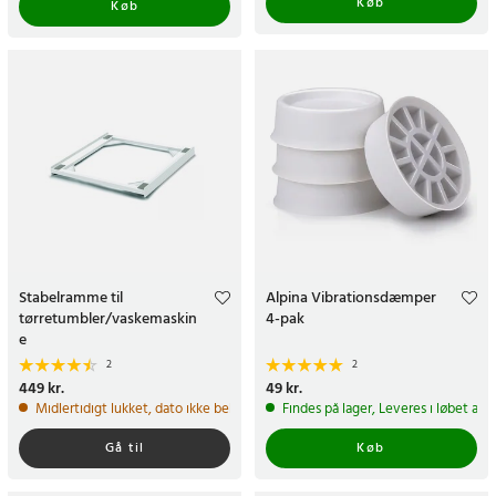
Køb
Køb
Stabelramme til
Alpina Vibrationsdæmper
tørretumbler/vaskemaskin
4-pak
e
2
2
Pris
449 kr.
:
449 kr.
Pris
49 kr.
:
49 kr.
Midlertidigt lukket, dato ikke bekræftet
Findes på lager, Leveres i løbet af 
Gå til
Køb