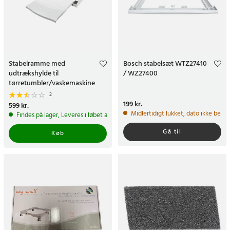
Stabelramme med
Bosch stabelsæt WTZ27410
udtrækshylde til
/ WZ27400
tørretumbler/vaskemaskine
2
Pris
199 kr.
:
199 kr.
Pris
599 kr.
:
599 kr.
Midlertidigt lukket, dato ikke bekr
Findes på lager, Leveres i løbet af 1-2 hverdage
Gå til
Køb