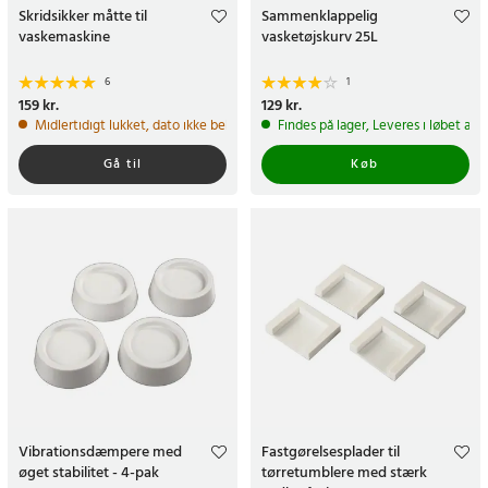
Skridsikker måtte til
Sammenklappelig
vaskemaskine
vasketøjskurv 25L
6
1
Pris
159 kr.
:
159 kr.
Pris
129 kr.
:
129 kr.
Midlertidigt lukket, dato ikke bekræftet
Findes på lager, Leveres i løbet af 
Gå til
Køb
Vibrationsdæmpere med
Fastgørelsesplader til
øget stabilitet - 4-pak
tørretumblere med stærk