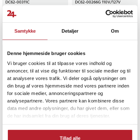
DC62-00311C
DC62-00266G 110V/127V
50/60Hz
Nuværende pris
39 kr.
:
39 kr.
Tidligere
Nuværende pris
49 kr.
:
49 kr.
Tidligere
89 kr.
119 kr.
pris
:
89 kr.
pris
:
119 kr.
Findes på lager, Leveres i løbet af 1-2 hverdage
Findes på lager, Leveres i løbet af 
Samtykke
Detaljer
Om
Køb
Køb
Denne hjemmeside bruger cookies
Vi bruger cookies til at tilpasse vores indhold og
annoncer, til at vise dig funktioner til sociale medier og til
at analysere vores trafik. Vi deler også oplysninger om
din brug af vores hjemmeside med vores partnere inden
for sociale medier, annonceringspartnere og
-
56
%
-
58
%
analysepartnere. Vores partnere kan kombinere disse
data med andre oplysninger, du har givet dem, eller som
Indløbsventil til Samsung
Indløbsventil til Samsung
de har indsamlet fra din brug af deres tjenester.
vaskemaskine -
vaskemaskine - erstatter
erstatterDC62-00311F
DC62-30314V
Tillad alle
Nuværende pris
39 kr.
:
39 kr.
Tidligere
Nuværende pris
29 kr.
:
29 kr.
Tidligere
89 kr.
69 kr.