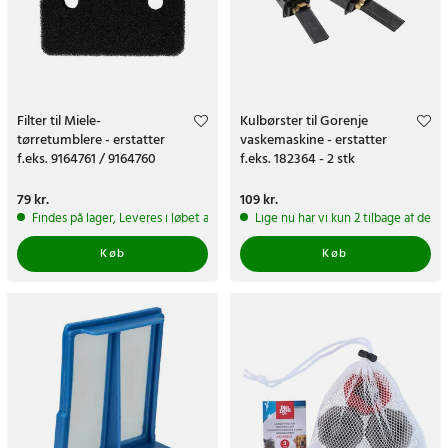
Filter til Miele-
Kulbørster til Gorenje
tørretumblere - erstatter
vaskemaskine - erstatter
f.eks. 9164761 / 9164760
f.eks. 182364 - 2 stk
Pris
79 kr.
:
79 kr.
Pris
109 kr.
:
109 kr.
Findes på lager, Leveres i løbet af 1-2 hverdage
Lige nu har vi kun 2 tilbage af dett
Køb
Køb