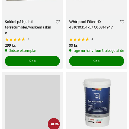
Sokkel på hjul til
Whirlpool Filter HX
tørretumbler/vaskemaskin
481010354757 C00314947
e
7
4
Pris
299 kr.
:
299 kr.
Pris
99 kr.
:
99 kr.
Sidste eksemplar
Lige nu har vi kun 3 tilbage af dett
Køb
Køb
-
40
%