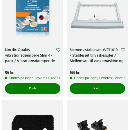
Nordic Quality
Siemens stablesæt WZ11410
vibrationsdæmpere Slim 4-
/ Stablesæt til vaskesøjler /
pack / Vibrationsdæmpende
Mellemsæt til vaskemaskine og
gummipuder til vaskemaskiner
tørretumbler
Pris
59 kr.
:
59 kr.
Pris
199 kr.
:
199 kr.
Findes på lager, Leveres i løbet af 1-2 hverdage
Findes på lager, Leveres i løbet af 
Køb
Køb