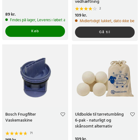
vedhæftning
2
Pris
89 kr.
:
89 kr.
Pris
109 kr.
:
109 kr.
Findes på lager, Leveres i løbet af 1-2 hverdage
Midlertidigt lukket, dato ikke bekr
Køb
Gå til
Bosch Fnugfilter
Uldbolde til tørretumbling
Vaskemaskine
6-pak - naturligt og
skånsomt alternativ
71
Pris
109 kr.
:
109 kr.