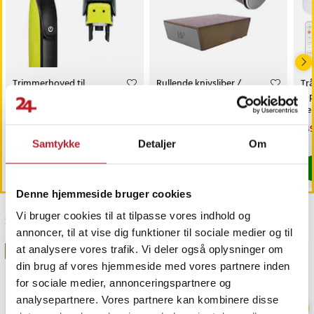
Trimmerhoved til
Rullende knivsliber /
Trå
næsehår til Philips
magnetisk slibestøtte /
6-
OneBlade /
diamantbryne 400/1000 /
fj
næsehårstrimmer /
faste slibevinkler
sk
Pris
69 kr.
:
69 kr.
Pris
179 kr.
:
179 kr.
Nu
149
næsetrimmerhoved
149
Findes på lager, Leveres i løbet af 1-2 hverdage
Kommer 2026-08-14
Samtykke
Detaljer
Om
Køb
Køb
Denne hjemmeside bruger cookies
Vi bruger cookies til at tilpasse vores indhold og
Sidst besøgt
annoncer, til at vise dig funktioner til sociale medier og til
at analysere vores trafik. Vi deler også oplysninger om
BESTSELLERE
GAVEIDÉ
din brug af vores hjemmeside med vores partnere inden
for sociale medier, annonceringspartnere og
analysepartnere. Vores partnere kan kombinere disse