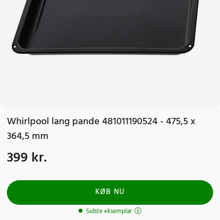
Whirlpool lang pande 481011190524 - 475,5 x
364,5 mm
399 kr.
Pris
:
399 kr.
KØB NU
Sidste eksemplar