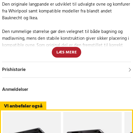
Den originale langpande er udviklet til udvalgte ovne og komfurer
fra Whirlpool samt kompatible modeller fra blandt andet
Bauknecht og Ikea.
Den rummelige størrelse gør den velegnet til både bagning og
madlavning, mens den stabile konstruktion giver sikker placering i
kompatible ovne. Som original del er den fremstillet til korrekt
pasform og funktion i hverdagen.
LÆS MERE
Original langpande med korrekt pasform
Prishistorie
Whirlpool 481011190524 er et praktisk valg, når en slidt eller
beskadiget langpande skal udskiftes. Den er udviklet til
Anmeldelser
kompatible modeller og giver en enkel løsning til daglig brug i
køkkenet.
Vi anbefaler også
Specifikation
- Produkt: Langpande / bradepande
- Mærke: Whirlpool