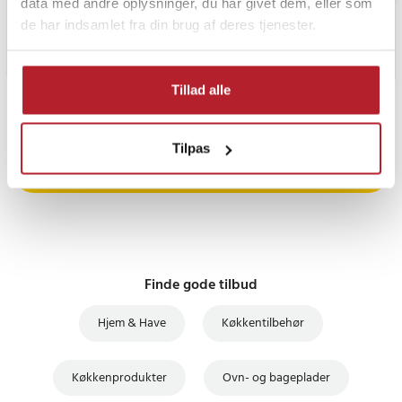
data med andre oplysninger, du har givet dem, eller som
de har indsamlet fra din brug af deres tjenester.
Tillad alle
PRISGARANTI
Tilpas
UDSALG
Finde gode tilbud
Hjem & Have
Køkkentilbehør
Køkkenprodukter
Ovn- og bageplader