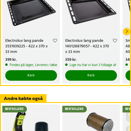
- Varenummer: 481011190524
- Mål: ca. 475,5 x 364,5 mm
- Passer til: Udvalgte modeller fra Whirlpool, Bauknecht, Ikea m.fl.
Article number
:
128108
Electrolux lang pande
Electrolux lang pande
Sm
3531939225 - 422 x 370 x
140128879057 - 422 x 370
480
33 mm
x 33 mm
40
Pris
399 kr.
:
399 kr.
Pris
359 kr.
:
359 kr.
Pri
349
Findes på lager, Leveres i løbet af 1-2 hverdage
Lige nu har vi kun 3 tilbage af dette p
Køb
Køb
Andre købte også
BESTSELLERE
BESTSELLERE
BES