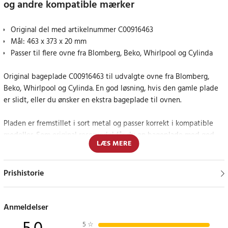
og andre kompatible mærker
Original del med artikelnummer C00916463
Mål: 463 x 373 x 20 mm
Passer til flere ovne fra Blomberg, Beko, Whirlpool og Cylinda
Original bageplade C00916463 til udvalgte ovne fra Blomberg,
Beko, Whirlpool og Cylinda. En god løsning, hvis den gamle plade
er slidt, eller du ønsker en ekstra bageplade til ovnen.
Pladen er fremstillet i sort metal og passer korrekt i kompatible
modeller. Som original reservedel får du en bageplade med god
LÆS MERE
pasform og en kvalitet, der er lavet til daglig brug.
Ekstra plads og praktisk løsning til ovnen
Prishistorie
En ekstra bageplade gør det lettere at tilberede flere ting på én
gang og er praktisk at have ved hånden i hverdagen.
Anmeldelser
5
☆