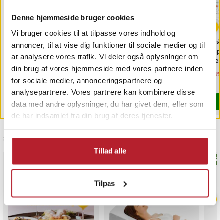
Denne hjemmeside bruger cookies
Vi bruger cookies til at tilpasse vores indhold og
Trimmerhoved til
Rullende knivsliber /
Trå
annoncer, til at vise dig funktioner til sociale medier og til
næsehår til Philips
magnetisk slibestøtte /
6-
at analysere vores trafik. Vi deler også oplysninger om
OneBlade /
diamantbryne 400/1000 /
fj
din brug af vores hjemmeside med vores partnere inden
næsehårstrimmer /
faste slibevinkler
sk
Pris
69 kr.
:
69 kr.
Pris
179 kr.
:
179 kr.
Nu
149
næsetrimmerhoved
149
for sociale medier, annonceringspartnere og
Findes på lager, Leveres i løbet af 1-2 hverdage
Kommer 2026-08-14
analysepartnere. Vores partnere kan kombinere disse
Køb
Køb
data med andre oplysninger, du har givet dem, eller som
de har indsamlet fra din brug af deres tjenester.
Sidst besøgt
Tillad alle
BEST
Tilpas