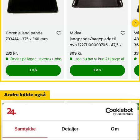
Gorenje lang pande
Midea
Wh
703414 - 375 x 360 mm
langpande/bageplade til
481
ovn 12271100009706 - 47,5 x
36
37 x 4,2 cm
Pris
239 kr.
:
239 kr.
Pris
309 kr.
:
309 kr.
Pri
399
Findes på lager, Leveres i løbet af 1-2 hverdage
Lige nu har vi kun 2 tilbage af dette p
Køb
Køb
Andre købte også
BESTSELLERE
BESTSELLERE
BES
Samtykke
Detaljer
Om