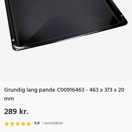
Grundig lang pande C00916463 - 463 x 373 x 20
mm
289 kr.
Pris
:
289 kr.
5.0
1 anmeldelse