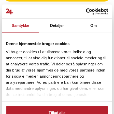
Specifikation
- Produktnummer: 3531939233
- Type: Bageplade
- Mål: 422 x 370 x 20 mm
Samtykke
Detaljer
Om
- Kategori: Bageplader
Finde gode tilbud
- Vægt: 998 g
Hjem & Have
Køkkentilbehør
Article number
:
128112
Denne hjemmeside bruger cookies
Vi bruger cookies til at tilpasse vores indhold og
Køkkenprodukter
Ovn- og bageplader
annoncer, til at vise dig funktioner til sociale medier og til
at analysere vores trafik. Vi deler også oplysninger om
din brug af vores hjemmeside med vores partnere inden
for sociale medier, annonceringspartnere og
analysepartnere. Vores partnere kan kombinere disse
data med andre oplysninger, du har givet dem, eller som
de har indsamlet fra din brug af deres tjenester.
Tillad alle