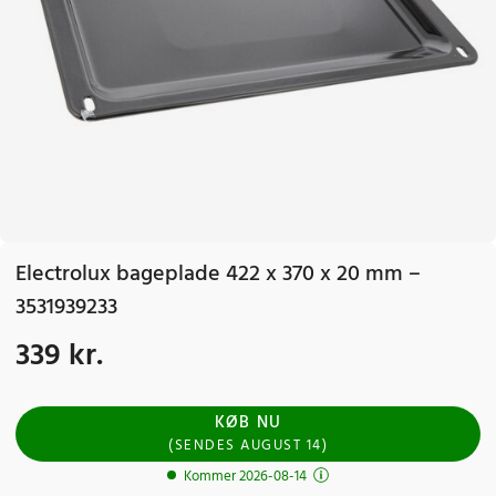
Electrolux bageplade 422 x 370 x 20 mm –
3531939233
339 kr.
Pris
:
339 kr.
KØB NU
(
SENDES
AUGUST 14
)
Kommer 2026-08-14