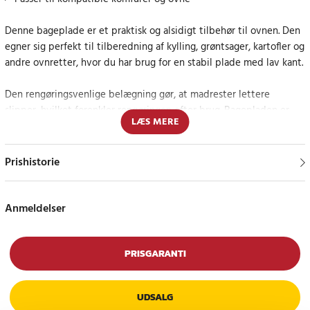
Denne bageplade er et praktisk og alsidigt tilbehør til ovnen. Den
egner sig perfekt til tilberedning af kylling, grøntsager, kartofler og
andre ovnretter, hvor du har brug for en stabil plade med lav kant.
Den rengøringsvenlige belægning gør, at madrester lettere
slipper, hvilket forenkler rengøringen efter brug. Bagepladen er
LÆS MERE
designet til jævn varmefordeling og passer både til daglig
madlavning og større tilberedninger.
Prishistorie
Målene er 422 x 370 x 20 mm. Kontroller målene på din
eksisterende plade for at sikre korrekt pasform.
Anmeldelser
Praktisk reservedel og ovntilbehør
Har du behov for at udskifte en slidt bageplade eller supplere
PRISGARANTI
med en ekstra plade, er dette et funktionelt og nyttigt valg til
køkkenet.
UDSALG