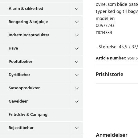
ovne, som både passer
Alarm & sikkerhed
typer kød og til bag
modeller:
Rengøring & tøjpleje
00577293
11014334
Indretningsprodukter
- Størrelse: 45,5 x 37,
Have
Article number
:
95615
Pooltilbehør
Prishistorie
Dyrtilbehør
Sæsonprodukter
Gaveideer
Fritidsliv & Camping
Rejsetilbehør
Anmeldelser