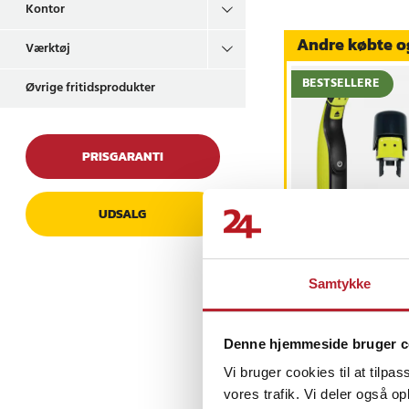
Kontor
Andre købte o
Værktøj
BESTSELLERE
Øvrige fritidsprodukter
PRISGARANTI
UDSALG
Trimmerhoved til
næsehår til Philips
OneBlade /
næsehårstrimmer /
Pris
69 kr.
:
69 kr.
Samtykke
næsetrimmerhoved
Findes på lager, Le
Køb
Denne hjemmeside bruger c
Vi bruger cookies til at tilpas
vores trafik. Vi deler også 
Sidst besøgt