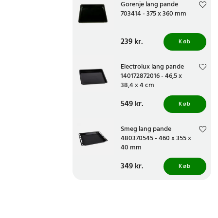
Gorenje lang pande
703414 - 375 x 360 mm
Pris
239 kr.
:
239 kr.
Køb
Electrolux lang pande
140172872016 - 46,5 x
38,4 x 4 cm
Pris
549 kr.
:
549 kr.
Køb
Smeg lang pande
480370545 - 460 x 355 x
40 mm
Pris
349 kr.
:
349 kr.
Køb