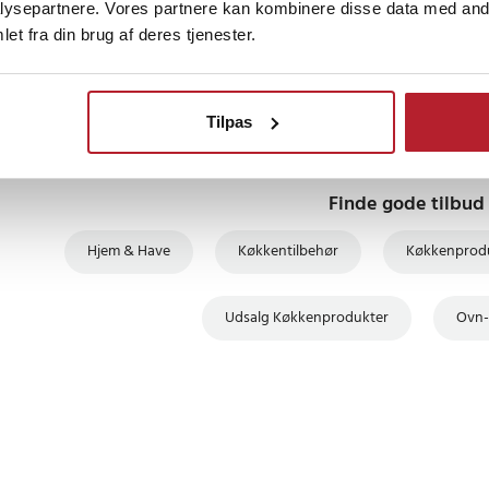
ysepartnere. Vores partnere kan kombinere disse data med andr
et fra din brug af deres tjenester.
GAVEIDÉ
BESTSELLERE
BES
Tilpas
Finde gode tilbud
Hjem & Have
Køkkentilbehør
Køkkenprod
Udsalg Køkkenprodukter
Ovn-