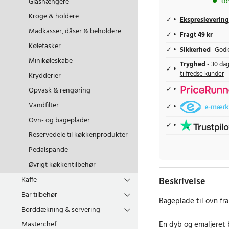
Glashængere
Ko
Kroge & holdere
Ekspreslevering
Madkasser, dåser & beholdere
Fragt 49 kr
Køletasker
Sikkerhed
- Godk
Minikøleskabe
Tryghed
- 30 dag
tilfredse kunder
Krydderier
Opvask & rengøring
Vandfilter
Ovn- og bageplader
Reservedele til køkkenprodukter
Pedalspande
Øvrigt køkkentilbehør
Kaffe
Beskrivelse
Bar tilbehør
Bageplade til ovn fr
Borddækning & servering
Masterchef
En dyb og emaljeret