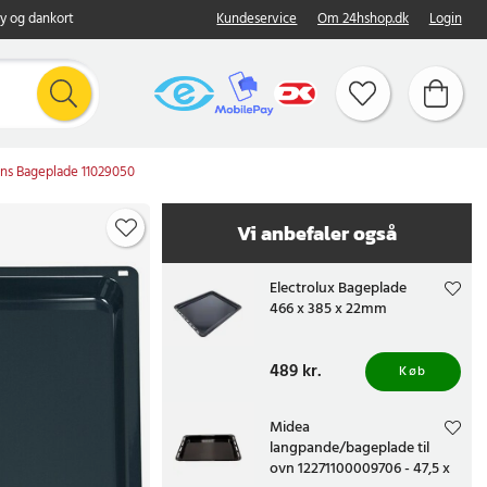
y og dankort
Kundeservice
Om 24hshop.dk
Login
ns Bageplade 11029050
Vi anbefaler også
Electrolux Bageplade
466 x 385 x 22mm
Pris
489 kr.
:
489 kr.
Køb
Midea
langpande/bageplade til
ovn 12271100009706 - 47,5 x