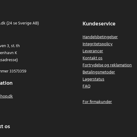
Kundeservice
dk (24 se Sverige AB)
Handelsbetingelser
Integritetspolicy
en 3, st. th
Leverancer
benhavn K
Kontakt os
gsadresse)
Fortrydelse og reklamation
mer 33573359
Betalingsmetoder
Lagerstatus
ation
FAQ
hop.dk
For firmakunder
t os