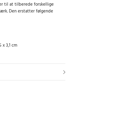
 til at tilberede forskellige
værk. Den erstatter følgende
5 x 3,1 cm