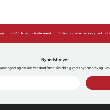
age
⭐ 365 dages fortrydelsesret
⭐ Nem og sikker betaling med mobi
Nyhedsbrevet
kampagner og eksklusive tilbud først! Tilmeld dig vores nyhedsbrev og S