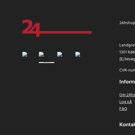
24hshop.
Landgrev
1301 Kø
(Ej besø
CVR-num
Inform
Om 24hs
Log på
FAQ
Kontak