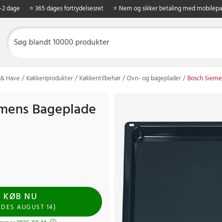
1-2 dage
⭐ 365 dages fortrydelsesret
⭐ Nem og sikker betaling med mobilepa
 & Have
Køkkenprodukter
Køkkentilbehør
Ovn- og bageplader
Bosch Sieme
emens Bageplade
KØB NU
NDES
AUGUST 14
)