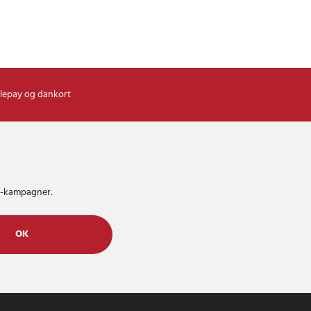
lepay og dankort
MS-kampagner.
OK