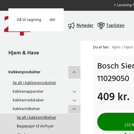
⭐ Levering 
Gå til hovedindholdet
Gå til søgning
Menu
Nyheder
Toplisten
Du er her:
Hjem
Hjem
Hjem & Have
Bosch Si
Køkkenprodukter
11029050
Se alt i
køkkenprodukter
Køkkenapparater
409 kr.
Pris
:
409 kr.
Køkkenredskaber
Køkkentilbehør
Se alt i
køkkentilbehør
(
SE
Bagepapir til Airfryer