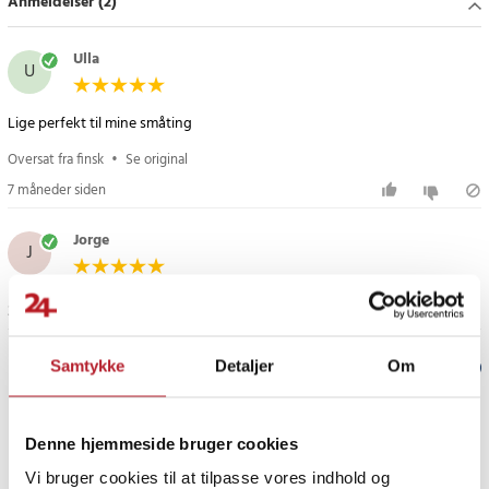
Anmeldelser (2)
Specifikationer
- Materiale: rustfrit stål
- Mål: 36,5 × 27 × 26,5 cm
Ulla
U
- Design i to etager med beskyttende kanter
- Udtrækkelig bundplade
Lige perfekt til mine småting
- Velegnet til køkken, rengøringsskab eller spisekammer
Oversat fra finsk
•
Se original
Article number
:
122536
7 måneder siden
Jorge
J
3 måneder siden
Samtykke
Detaljer
Om
Verified by Trustvoice
PRISGARANTI
Denne hjemmeside bruger cookies
Vi bruger cookies til at tilpasse vores indhold og