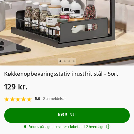
Køkkenopbevaringsstativ i rustfrit stål - Sort
129 kr.
Pris
:
129 kr.
5.0
2 anmeldelser
KØB NU
Findes på lager, Leveres i løbet af 1-2 hverdage