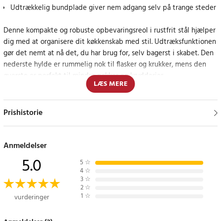
Udtrækkelig bundplade giver nem adgang selv på trange steder
Denne kompakte og robuste opbevaringsreol i rustfrit stål hjælper
dig med at organisere dit køkkenskab med stil. Udtræksfunktionen
gør det nemt at nå det, du har brug for, selv bagerst i skabet. Den
nederste hylde er rummelig nok til flasker og krukker, mens den
øverste er perfekt til mindre pakker og krydderier.
LÆS MERE
Konstruktionen i rustfrit stål er både holdbar og modstandsdygtig
over for fugt, hvilket gør stativet ideelt til brug under vasken eller
Prishistorie
i nærheden af komfuret. Sidekanterne holder alt på plads, selv når
stativet er trukket ud, og de stilfulde linjer passer ind i enhver
køkkenindretning.
Anmeldelser
5.0
5
☆
Praktisk og pladsbesparende løsning til hverdagskøkkenet
4
☆
3
☆
2
☆
Dette opbevaringsstativ forenkler din køkkenhverdag ved at give
1
☆
vurderinger
hurtig adgang til og organisering af alle dine køkkenfavoritter.