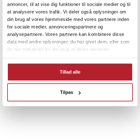
UDSALG
annoncer, til at vise dig funktioner til sociale medier og til
at analysere vores trafik. Vi deler også oplysninger om
din brug af vores hjemmeside med vores partnere inden
for sociale medier, annonceringspartnere og
analysepartnere. Vores partnere kan kombinere disse
Finde gode tilbud
data med andre oplysninger, du har givet dem, eller som
de har indsamlet fra din brug af deres tjenester.
Hjem & Have
Køkkentilbehør
Tillad alle
Køkkenprodukter
Øvrigt køkkentilbehør
Tilpas