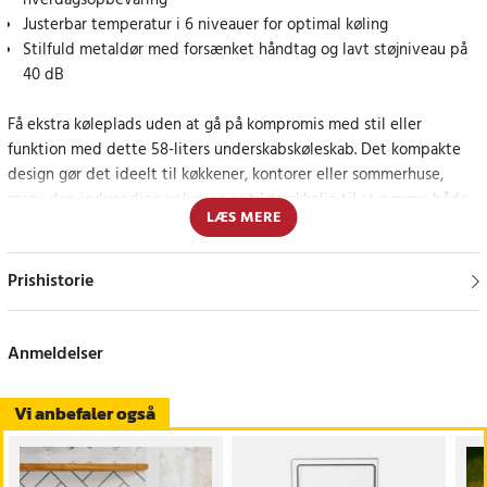
hverdagsopbevaring
Justerbar temperatur i 6 niveauer for optimal køling
Stilfuld metaldør med forsænket håndtag og lavt støjniveau på
40 dB
Få ekstra køleplads uden at gå på kompromis med stil eller
funktion med dette 58-liters underskabskøleskab. Det kompakte
design gør det ideelt til køkkener, kontorer eller sommerhuse,
mens den indvendige volumen er tilstrækkelig til at rumme både
LÆS MERE
dagligvarer, snacks og flasker.
Temperaturen justeres nemt med en 6-trins kontrol, som giver dig
Prishistorie
fuld kontrol over kølingen. Det manuelle afrimningssystem er nemt
at betjene og bidrager til lav vedligeholdelse. Døren kan samles, så
den kan åbnes fra højre eller venstre, hvilket gør det nemt at
Anmeldelser
tilpasse køleskabet til forskellige rum.
Vi anbefaler også
Den holdbare metaldør med forsænket håndtag bidrager til et
moderne look, mens to dørhylder - hvoraf den ene kan rumme en
høj flaske - maksimerer opbevaringsmulighederne.