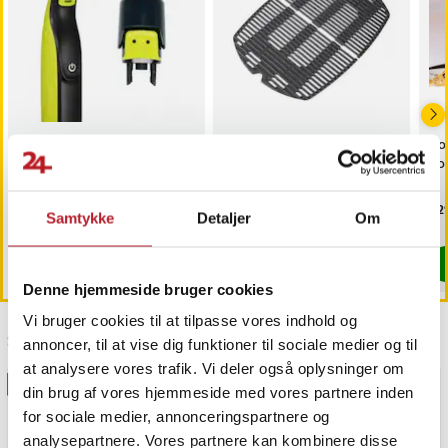
- Maksimal dybde med åben dør: 88 cm
- Ledningslængde: 170 cm
- Strømforsyning: 220-240 V ~ 50/60 Hz
- Stik: Type E/F
Article number
:
122051
Trimmerhoved til
Grillrist i støbejern til
Vou
næsehår til Philips
Weber Q 300/3000-
ho
OneBlade /
seriens gasgrill
næsehårstrimmer /
Pris
69 kr.
:
69 kr.
Pris
539 kr.
:
539 kr.
Pri
1.2
Samtykke
Detaljer
Om
næsetrimmerhoved
Findes på lager, Leveres i løbet af 1-2 hverdage
Kommer 2026-09-18
Køb
Køb
Denne hjemmeside bruger cookies
Vi bruger cookies til at tilpasse vores indhold og
Sidst besøgt
annoncer, til at vise dig funktioner til sociale medier og til
at analysere vores trafik. Vi deler også oplysninger om
BESTSELLERE
din brug af vores hjemmeside med vores partnere inden
for sociale medier, annonceringspartnere og
analysepartnere. Vores partnere kan kombinere disse