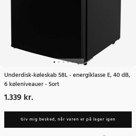
Underdisk-køleskab 58L - energiklasse E, 40 dB,
6 køleniveauer - Sort
1.339 kr.
Pris
:
1.339 kr.
Giv mig besked, når varen er på lager igen