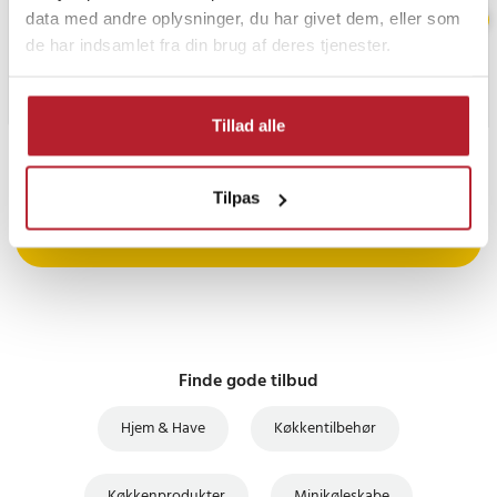
data med andre oplysninger, du har givet dem, eller som
de har indsamlet fra din brug af deres tjenester.
Tillad alle
PRISGARANTI
Tilpas
UDSALG
Finde gode tilbud
Hjem & Have
Køkkentilbehør
Køkkenprodukter
Minikøleskabe