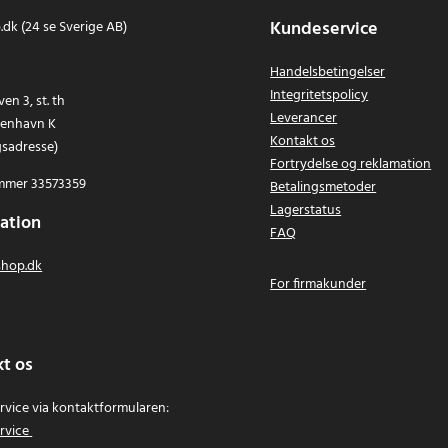
Kundeservice
dk (24 se Sverige AB)
Handelsbetingelser
Integritetspolicy
en 3, st. th
Leverancer
benhavn K
Kontakt os
gsadresse)
Fortrydelse og reklamation
mer 33573359
Betalingsmetoder
Lagerstatus
ation
FAQ
hop.dk
For firmakunder
t os
vice via kontaktformularen:
rvice