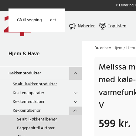
⭐ Levering 
Gå til hovedindholdet
Gå til søgning
Menu
Nyheder
Toplisten
Du er her:
Hjem
Hjem
Hjem & Have
Melissa m
Køkkenprodukter
med køle-
Se alt i
køkkenprodukter
varmefunk
Køkkenapparater
Køkkenredskaber
V
Køkkentilbehør
599 kr.
Se alt i
køkkentilbehør
Pris
:
599 kr.
Bagepapir til Airfryer