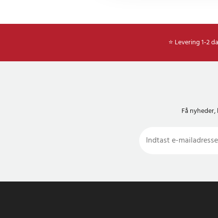
- Kapacitet: 4 liter (o
- Køleområde: ca. 8–1
- Opvarmningsområde
- Strømforbrug: Maks
⭐ Levering 1-2 d
- Strømforsyning: 10
- Medfølgende kabler
kabel med cigarettæ
- Dørhængsling: Højr
- Materiale: ABS
- Mål (B × H × D): 21
Få nyheder, 
- Vægt: 2 260 g
- Farve: Rød
Article number
:
12802