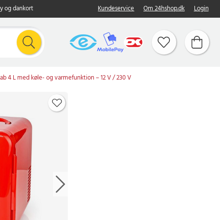
y og dankort
Kundeservice
Om 24hshop.dk
Login
ab 4 L med køle- og varmefunktion – 12 V / 230 V