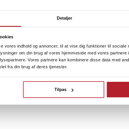
rikkevarer, snacks eller
Med kombineret køle- og
 nemt skifte mellem køling (ca.
Detaljer
g (ca. 50–65 °C) alt efter behov.
at tage med
ookies
Finde gode tilbud
se vores indhold og annoncer, til at vise dig funktioner til sociale
design gør, at minikøleskabet
oplysninger om din brug af vores hjemmeside med vores partnere i
Hjem & Have
Køkkentilbehør
Køkkenpr
 skrivebord, natbord eller
ysepartnere. Vores partnere kan kombinere disse data med andr
egrerede bærehåndtag gør det let
et fra din brug af deres tjenester.
eller tage med på farten.
lytbar hylde fleksibel opbevaring.
sign passer ind i både hjemmet og
Tilpas
køleskab