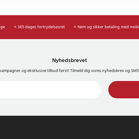
p til 6 × 33 cl dåser)
8 °C
: ca. 50–65 °C
. 48 W
age
⭐ 365 dages fortrydelsesret
⭐ Nem og sikker betaling med mobi
0–240 V AC / 12 V DC
: 220–240 V-kabel (VDE), 12 V-
nderstik
e
Nyhedsbrevet
0 × 270 × 260 mm
kampagner og eksklusive tilbud først! Tilmeld dig vores nyhedsbrev og S
7