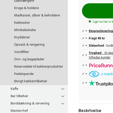
Glashængere
Kroge & holdere
Madkasser, dåser & beholdere
Lige nu har vi 
Køletasker
Minikøleskabe
Ekspreslevering
Krydderier
Fragt 49 kr
Opvask & rengøring
Sikkerhed
- Godk
Vandfilter
Tryghed
- 30 dag
tilfredse kunder
Ovn- og bageplader
Reservedele til køkkenprodukter
Pedalspande
Øvrigt køkkentilbehør
Kaffe
Bar tilbehør
Borddækning & servering
Beskrivelse
Masterchef