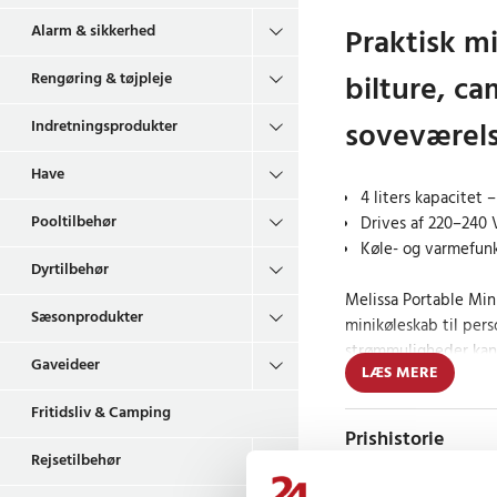
Alarm & sikkerhed
Praktisk mi
bilture, c
Rengøring & tøjpleje
soveværel
Indretningsprodukter
Have
4 liters kapacitet 
Pooltilbehør
Drives af 220–240 
Køle- og varmefun
Dyrtilbehør
Melissa Portable Min
Sæsonprodukter
minikøleskab til pers
strømmuligheder kan
Gaveideer
LÆS MERE
almindelig stikkontak
udtag – perfekt til re
Fritidsliv & Camping
soveværelse.
Prishistorie
Rejsetilbehør
Kapaciteten på 4 lite