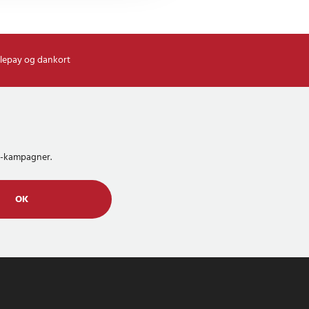
lepay og dankort
MS-kampagner.
OK