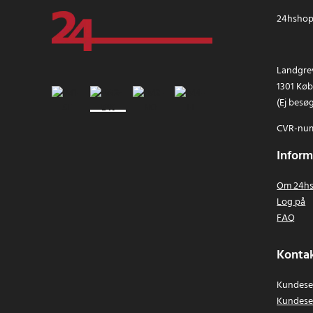
24hshop.
Landgrev
1301 Kø
(Ej besø
CVR-num
Inform
Om 24hs
Log på
FAQ
Kontak
Kundeser
Kundese