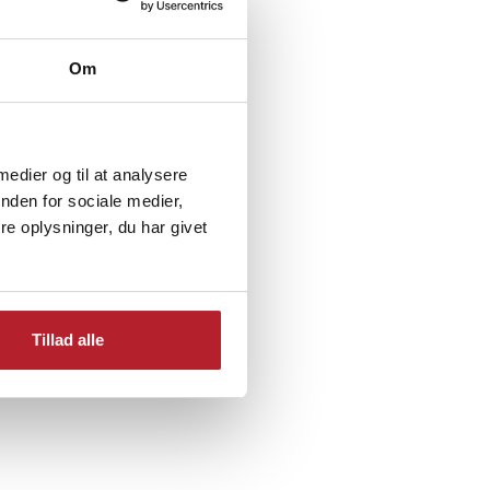
Om
 medier og til at analysere
nden for sociale medier,
odukter
Minikøleskabe
e oplysninger, du har givet
Tillad alle