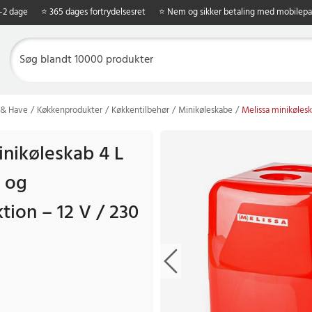
1-2 dage
⭐ 365 dages fortrydelsesret
⭐ Nem og sikker betaling med mobilepa
 & Have
Køkkenprodukter
Køkkentilbehør
Minikøleskabe
Melissa minikølesk
inikøleskab 4 L
 og
tion – 12 V / 230