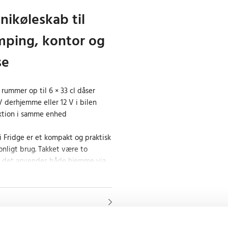
nikøleskab til
amping, kontor og
se
– rummer op til 6 × 33 cl dåser
V derhjemme eller 12 V i bilen
ktion i samme enhed
i Fridge er et kompakt og praktisk
onligt brug. Takket være to
 det anvendes både hjemme via
t (220–240 V) og i bilen via 12 V-
jser, camping, kontor eller
r rummer op til 6 × 33 cl dåser og