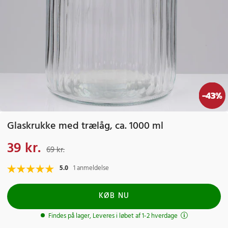
-
43
%
Glaskrukke med trælåg, ca. 1000 ml
39 kr.
Nuværende pris
:
39 kr.
Tidligere pris
:
69 kr.
69 kr.
5.0
1 anmeldelse
KØB NU
Findes på lager, Leveres i løbet af 1-2 hverdage