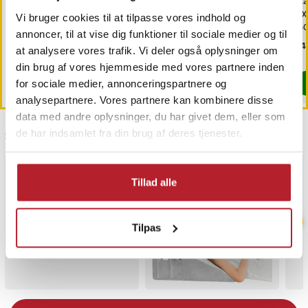
Glaskrukke med trælåg
Alpina Glaskrukke med
St
600ml
trælåg 9,5x21cm
DX
Vi bruger cookies til at tilpasse vores indhold og
15
annoncer, til at vise dig funktioner til sociale medier og til
Pris
69 kr.
:
69 kr.
Nuværende pris
59 kr.
:
Pri
449
79 kr.
at analysere vores trafik. Vi deler også oplysninger om
59 kr.
Tidligere pris
:
79 kr.
Sidste eksemplar
Findes på lager, Leveres i løbet af 1-2
din brug af vores hjemmeside med vores partnere inden
Køb
for sociale medier, annonceringspartnere og
Køb
analysepartnere. Vores partnere kan kombinere disse
data med andre oplysninger, du har givet dem, eller som
de har indsamlet fra din brug af deres tjenester.
Sidst besøgt
Tillad alle
Tilpas