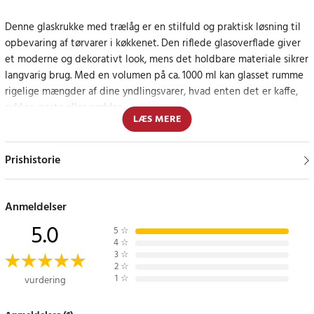
Denne glaskrukke med trælåg er en stilfuld og praktisk løsning til
opbevaring af tørvarer i køkkenet. Den riflede glasoverflade giver
et moderne og dekorativt look, mens det holdbare materiale sikrer
langvarig brug. Med en volumen på ca. 1000 ml kan glasset rumme
rigelige mængder af dine yndlingsvarer, hvad enten det er kaffe,
sukker, pasta eller nødder.
LÆS MERE
Det robuste trælåg slutter tæt og hjælper med at holde indholdet
friskt, hvilket gør krukken til en funktionel og stilfuld tilføjelse til
Prishistorie
din køkkenhylde. Det gennemsigtige design gør det også nemt at
se, hvad der er indeni, hvilket gør det lettere at finde den rigtige
ingrediens hurtigt.
Anmeldelser
5.0
5
☆
En stilfuld detalje, der kombinerer funktion og design
4
☆
3
☆
2
☆
Glaskrukken er ikke kun praktisk, men også et smukt stykke
1
☆
vurdering
køkkenindretning, perfekt til dem, der gerne vil holde orden med
stil.