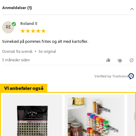
med individuelle krydderier.
Anmeldelser (1)
Specifikation
- Indhold: 40 g
Roland E
RE
- Emballage: Refill-pose
- Anvendelse: Kartoffelmos og andre kartoffelretter
Svinekød på pommes frites og alt med kartofler.
- Krydderitype: Færdiglavet krydderiblanding
- Form: Malet/tør
Oversat fra svensk
•
Se original
5 måneder siden
Article number
:
121647
Verified by Trustvoice
Vi anbefaler også