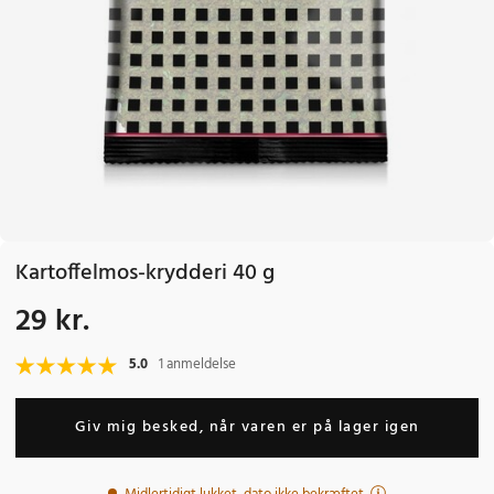
Kartoffelmos-krydderi 40 g
29 kr.
Pris
:
29 kr.
5.0
1 anmeldelse
Giv mig besked, når varen er på lager igen