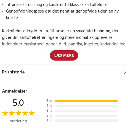
Tilfører ekstra smag og karakter til klassisk kartoffelmos
Genopfyldningspose gør det nemt at genopfylde uden en ny
krukke
Kartoffelmos-krydderi i refill-pose er en smagfuld blanding, der
giver din kartoffelret en rigere og mere aromatisk oplevelse.
Indeholder muskatnød, peber, dild, paprika, ingefær, koriander, løg
og smørsmag - en kombination, der forstærker smagen og giver
LÆS MERE
mosen liv.
Perfekt til at blande direkte i mosen, når du laver mad, eller til at
Prishistorie
drysse over en færdigret for at få en ekstra smagsdimension.
Genopfyldningsposen gør det nemt at reducere engangsemballage
og er en praktisk måde at fylde krydderihylden op på.
Anmeldelser
5.0
5
☆
Pift hverdagens klassikere op med de rigtige krydderier
4
☆
3
☆
2
☆
Denne blanding er velegnet til alle, der ønsker at give deres
1
☆
vurdering
kartoffelmos et ekstra smagsboost - uden at skulle eksperimentere