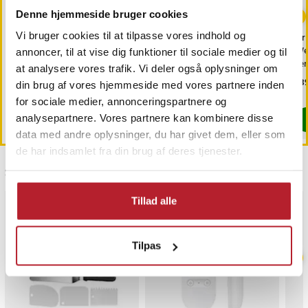
Denne hjemmeside bruger cookies
Vi bruger cookies til at tilpasse vores indhold og
Trimmerhoved til
Voucher til
Gri
næsehår til Philips
hotelovernatning
We
annoncer, til at vise dig funktioner til sociale medier og til
OneBlade /
ser
at analysere vores trafik. Vi deler også oplysninger om
næsehårstrimmer /
Pris
69 kr.
:
69 kr.
Pris
1.299 kr.
:
1.299 kr.
Pri
539
din brug af vores hjemmeside med vores partnere inden
næsetrimmerhoved
Findes på lager, Leveres i løbet af 1-2 hverdage
Findes på lager, Leveres i løbet af 1-2
for sociale medier, annonceringspartnere og
analysepartnere. Vores partnere kan kombinere disse
Køb
Køb
data med andre oplysninger, du har givet dem, eller som
de har indsamlet fra din brug af deres tjenester.
Sidst besøgt
Tillad alle
BESTSELLERE
Tilpas