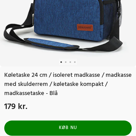
Køletaske 24 cm / isoleret madkasse / madkasse
med skulderrem / køletaske kompakt /
madkassetaske - Blå
179 kr.
Pris
:
179 kr.
KØB NU