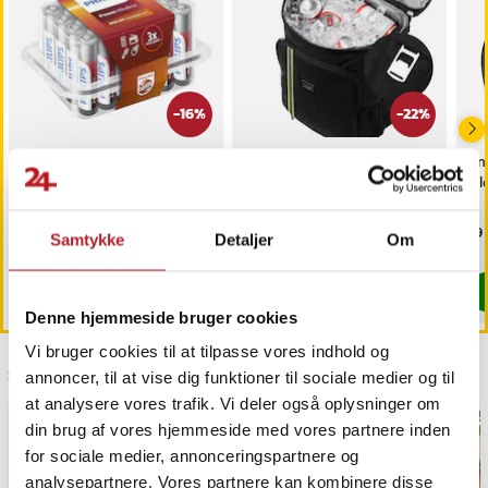
-
16
%
-
22
%
Philips Powerlife AAA-
Køletaske 32L
Ant
batterier 24-pak
bil
Nuværende pris
109 kr.
:
Nuværende pris
279 kr.
:
Pri
59 
129 kr.
359 kr.
Samtykke
Detaljer
Om
109 kr.
Tidligere pris
:
129 kr.
279 kr.
Tidligere pris
:
359 kr.
Findes på lager, Leveres i løbet af 1-2 hverdage
Findes på lager, Leveres i løbet af 1-2
Køb
Køb
Denne hjemmeside bruger cookies
Vi bruger cookies til at tilpasse vores indhold og
Sidst besøgt
annoncer, til at vise dig funktioner til sociale medier og til
at analysere vores trafik. Vi deler også oplysninger om
BEST
din brug af vores hjemmeside med vores partnere inden
for sociale medier, annonceringspartnere og
analysepartnere. Vores partnere kan kombinere disse