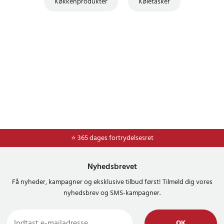
Køkkenprodukter
Køletasker
⭐ Nem og sikker betaling med mobilepay og dankort
⭐ 365 dages fortrydelsesret
Nyhedsbrevet
Få nyheder, kampagner og eksklusive tilbud først! Tilmeld dig vores
nyhedsbrev og SMS-kampagner.
OK