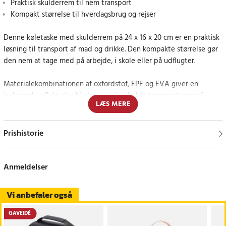
Praktisk skulderrem til nem transport
Kompakt størrelse til hverdagsbrug og rejser
Denne køletaske med skulderrem på 24 x 16 x 20 cm er en praktisk
løsning til transport af mad og drikke. Den kompakte størrelse gør
den nem at tage med på arbejde, i skole eller på udflugter.
Materialekombinationen af oxfordstof, EPE og EVA giver en
isolerende effekt, der hjælper med at holde temperaturen på
LÆS MERE
indholdet. Det gør, at maden holder sig frisk i længere tid i løbet
af dagen.
Prishistorie
Den justerbare skulderrem gør tasken behagelig at bære. Den giver
fleksibilitet i transporten, uanset om den bæres over skulderen
eller i hånden.
Anmeldelser
Flere rum gør det muligt at organisere indholdet på en praktisk
Vi anbefaler også
måde. Det gør det nemt at adskille mad, drikke og mindre tilbehør.
GAVEIDÉ
Den lette vægt på ca. 0,31 kg gør tasken nem at håndtere og bære