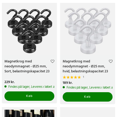
Magnetkrog med
Magnetkrog med
neodymmagnet - Ø25 mm,
neodymmagnet - Ø25 mm,
Sort, belastningskapacitet 23
hvid, belastningskapacitet 23
kg, 10-pak
kg, 10-pak
1
Pris
229 kr.
:
229 kr.
Pris
189 kr.
:
189 kr.
Findes på lager, Leveres i løbet af 1-2 hverdage
Findes på lager, Leveres i løbet af 
Køb
Køb