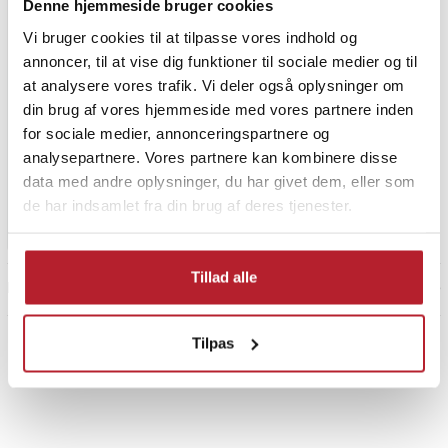
Denne hjemmeside bruger cookies
Vi bruger cookies til at tilpasse vores indhold og
annoncer, til at vise dig funktioner til sociale medier og til
at analysere vores trafik. Vi deler også oplysninger om
Glasholder i rustfrit stål /
vinglasholder med 5 rækker
din brug af vores hjemmeside med vores partnere inden
til hyldemontering
for sociale medier, annonceringspartnere og
14
analysepartnere. Vores partnere kan kombinere disse
Pris
209 kr.
:
209 kr.
data med andre oplysninger, du har givet dem, eller som
Findes på lager, Leveres i løbet af 1-2 hverdage
de har indsamlet fra din brug af deres tjenester.
Køb
Tillad alle
Prev
1
Næste
Tilpas