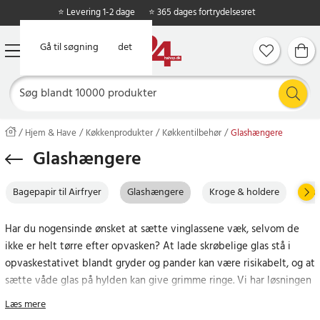
⭐ Levering 1-2 dage
⭐ 365 dages fortrydelsesret
Gå til hovedindholdet
Gå til søgning
Hjem & Have
Køkkenprodukter
Køkkentilbehør
Glashængere
Glashængere
Bagepapir til Airfryer
Glashængere
Kroge & holdere
Mad
Har du nogensinde ønsket at sætte vinglassene væk, selvom de
ikke er helt tørre efter opvasken? At lade skrøbelige glas stå i
opvaskestativet blandt gryder og pander kan være risikabelt, og at
sætte våde glas på hylden kan give grimme ringe. Vi har løsningen
for dig: glasholdere. Du behøver ikke at have en hel bar for at
Læs mere
opbevare dine glas på en stilfuld måde. Tag et kig hos os.