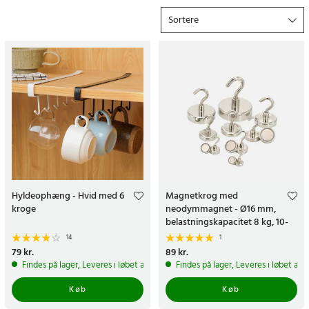
Sortere
Når du handler på 24hshop.dk får du altid prisgaranti, 365 dages
åbent køb og hurtig levering med fast fragtgebyr.
Hvorfor betale mere end nødvendigt? Gør et kup og bestil
allerede i dag!
Hyldeophæng - Hvid med 6
Magnetkrog med
kroge
neodymmagnet - Ø16 mm,
belastningskapacitet 8 kg, 10-
pak
14
1
Pris
79 kr.
:
79 kr.
Pris
89 kr.
:
89 kr.
Findes på lager, Leveres i løbet af 1-2 hverdage
Findes på lager, Leveres i løbet af 
Køb
Køb