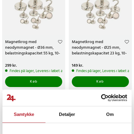
Magnetkrog med
Magnetkrog med
neodymmagnet - Ø36 mm,
neodymmagnet - Ø25 mm,
belastningskapacitet 55 kg, 10-
belastningskapacitet 23 kg, 10-
pak
pak
Pris
299 kr.
:
299 kr.
Pris
149 kr.
:
149 kr.
Findes på lager, Leveres i løbet af 1-2 hverdage
Findes på lager, Leveres i løbet af 
Køb
Køb
Samtykke
Detaljer
Om