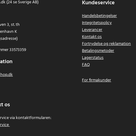
Kundeservice
dk (24 se Sverige AB)
Handelsbetingelser
Integritetspolicy
en 3, st. th
Leverancer
benhavn K
Kontakt os
gsadresse)
Fortrydelse og reklamation
mer 33573359
Betalingsmetoder
Lagerstatus
ation
FAQ
hop.dk
For firmakunder
t os
vice via kontaktformularen:
rvice