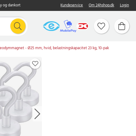
y og dankort
Kundeservice
Om 24hshop.dk
Login
odymmagnet - Ø25 mm, hvid, belastningskapacitet 23 kg, 10-pak