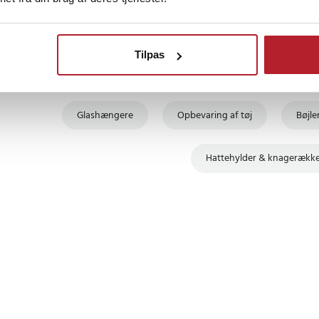
.
Finde gode tilbud
Tilpas
l med lavt kulstofindhold,
Hjem & Have
Køkkentilbehør
Køkkenprodu
eB)
Glashængere
Opbevaring af tøj
Bøjle
: op til 23 kg
Hattehylder & knagerækk
2