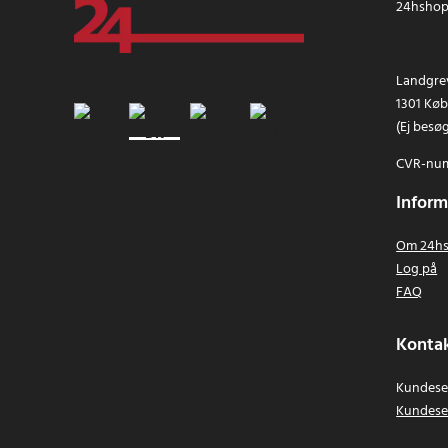
24hshop.
Landgrev
1301 Kø
(Ej besø
CVR-num
Inform
Om 24hs
Log på
FAQ
Kontak
Kundeser
Kundese