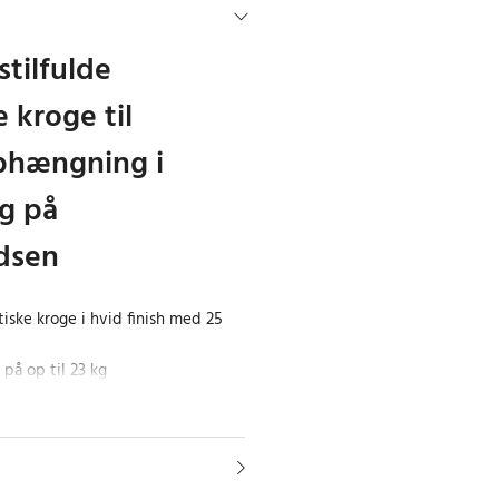
stilfulde
 kroge til
ophængning i
g på
dsen
ske kroge i hvid finish med 25
 på op til 23 kg
for stærkt greb og høj
magnetiske kroge kombinerer
d stilfuldt design. Hver krog kan