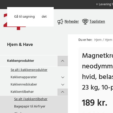
⭐ Levering 
Gå til hovedindholdet
Gå til søgning
Menu
Nyheder
Toplisten
Du er her:
Hjem
Hjem
Hjem & Have
Magnetkr
Køkkenprodukter
neodymma
Se alt i
køkkenprodukter
hvid, bela
Køkkenapparater
Køkkenredskaber
23 kg, 10-
Køkkentilbehør
189 kr.
Se alt i
køkkentilbehør
Pris
:
189 kr.
Bagepapir til Airfryer