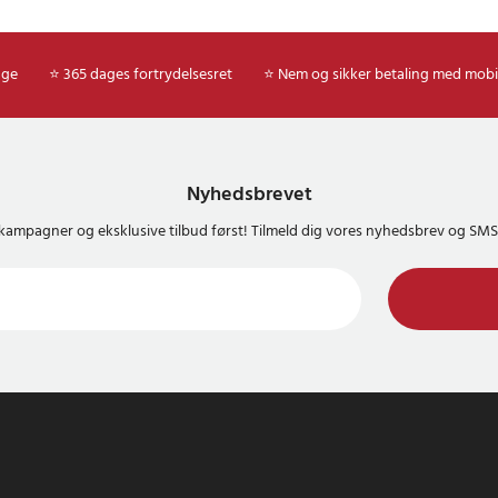
age
⭐ 365 dages fortrydelsesret
⭐ Nem og sikker betaling med mobi
Nyhedsbrevet
kampagner og eksklusive tilbud først! Tilmeld dig vores nyhedsbrev og S