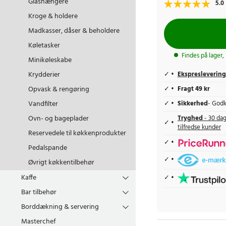
Glashængere
5.0
Kroge & holdere
Madkasser, dåser & beholdere
Køletasker
Findes på lager,
Minikøleskabe
Krydderier
Ekspreslevering
Opvask & rengøring
Fragt 49 kr
Vandfilter
Sikkerhed
- Godk
Ovn- og bageplader
Tryghed
- 30 dag
tilfredse kunder
Reservedele til køkkenprodukter
Pedalspande
Øvrigt køkkentilbehør
Kaffe
Bar tilbehør
Borddækning & servering
Masterchef