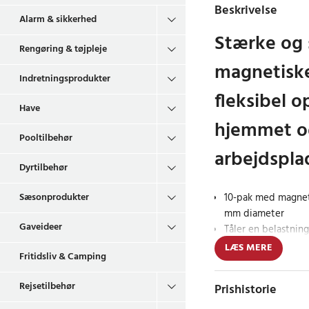
Beskrivelse
Alarm & sikkerhed
Stærke og 
Rengøring & tøjpleje
magnetiske
Indretningsprodukter
fleksibel 
Have
hjemmet o
Pooltilbehør
arbejdspla
Dyrtilbehør
10-pak med magneti
Sæsonprodukter
mm diameter
Gaveideer
Tåler en belastning
Neodymium-magnet 
LÆS MERE
Fritidsliv & Camping
holdbarhed
Rejsetilbehør
Prishistorie
Disse hvide Ø25 mm 
kraftfuld funktion me