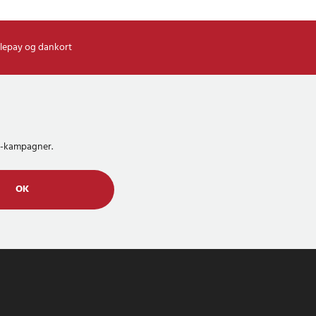
lepay og dankort
MS-kampagner.
OK