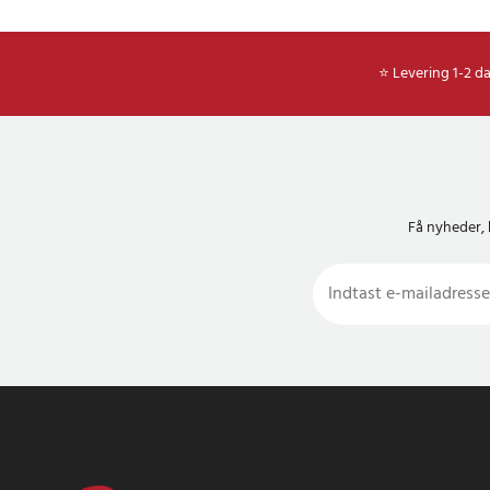
⭐ Levering 1-2 d
Få nyheder, 