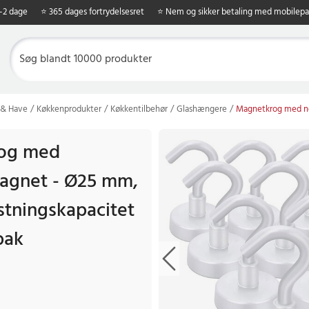
1-2 dage
⭐ 365 dages fortrydelsesret
⭐ Nem og sikker betaling med mobilepa
 & Have
Køkkenprodukter
Køkkentilbehør
Glashængere
Magnetkrog med ne
og med
gnet - Ø25 mm,
stningskapacitet
pak