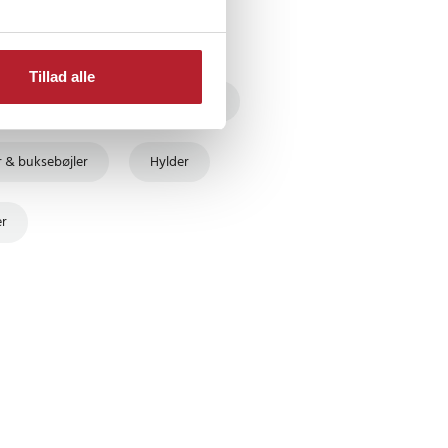
Tillad alle
kter
Indretningsprodukter
r & buksebøjler
Hylder
er