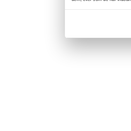
med nem installation
Specifikationer
- Materiale: Q235 stå
neodymmagnet (NdF
- Diameter: 25 mm
- Farve: Hvid
- Belastningskapacitet
- Aftagelig krog
- Antal: 10 stk
Article number
:
12014