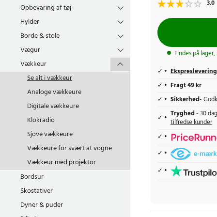
3.0
Opbevaring af tøj
Hylder
Borde & stole
Vægur
Findes på lager,
Vækkeur
Ekspreslevering
Se alt i
vækkeur
Fragt 49 kr
Analoge vækkeure
Sikkerhed
- Godk
Digitale vækkeure
Tryghed
- 30 dag
Klokradio
tilfredse kunder
Sjove vækkeure
Vækkeure for svært at vogne
Vækkeur med projektor
Bordsur
Skostativer
Dyner & puder