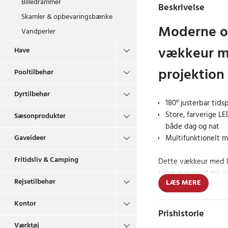
Billedrammer
Beskrivelse
Skamler & opbevaringsbænke
Moderne og
Vandperler
vækkeur m
Have
projektion
Pooltilbehør
Dyrtilbehør
180° justerbar tids
Store, farverige LE
Sæsonprodukter
både dag og nat
Multifunktionelt m
Gaveideer
Fritidsliv & Camping
Dette vækkeur med L
kombination af stil o
Rejsetilbehør
LÆS MERE
justerbare projektio
eller i loftet uden at
Kontor
også et stort og tydel
Prishistorie
farver, hvilket giver
Værktøj