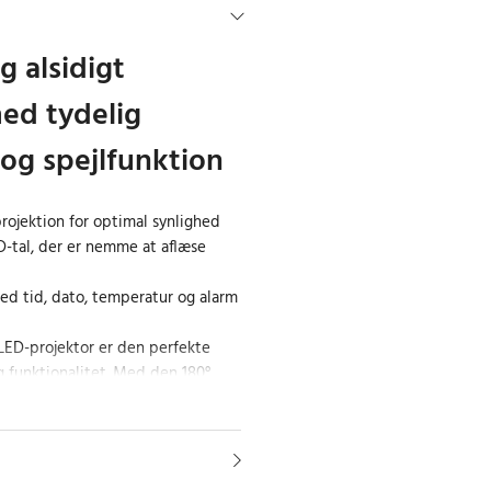
 alsidigt
ed tydelig
 og spejlfunktion
projektion for optimal synlighed
D-tal, der er nemme at aflæse
ed tid, dato, temperatur og alarm
ED-projektor er den perfekte
g funktionalitet. Med den 180°
n kan du nemt se tiden på væggen
 skulle dreje hovedet. Uret har
igt LED-display, der viser tiden i
 det et moderne og æstetisk