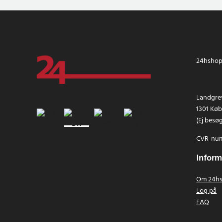
24hshop.
Landgrev
1301 Kø
(Ej besø
CVR-num
Inform
Om 24hs
Log på
FAQ