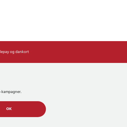
lepay og dankort
MS-kampagner.
OK