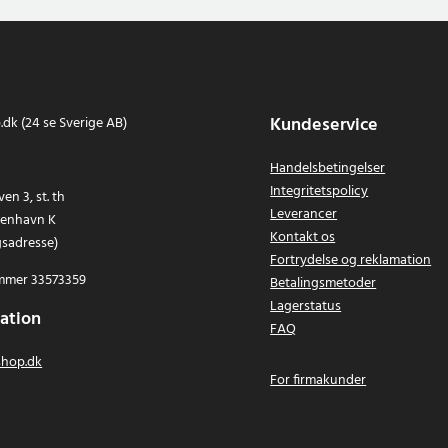
Kundeservice
dk (24 se Sverige AB)
Handelsbetingelser
Integritetspolicy
en 3, st. th
Leverancer
benhavn K
Kontakt os
gsadresse)
Fortrydelse og reklamation
mer 33573359
Betalingsmetoder
Lagerstatus
ation
FAQ
hop.dk
For firmakunder