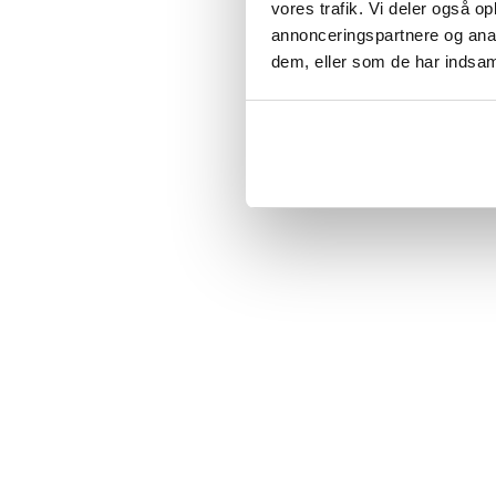
lysstyrkekontrol, pro
vores trafik. Vi deler også 
- Opladningsmetode:
Mangler sve
annonceringspartnere og anal
- Projektion: 180° ju
dem, eller som de har indsaml
Oversat fra s
Article number
:
11351
Boje D
•
1 
BD