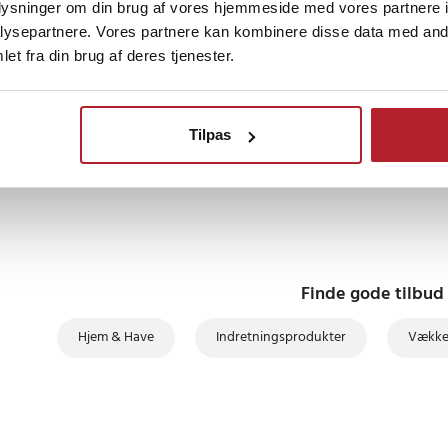
jektion
oplysninger om din brug af vores hjemmeside med vores partnere i
 USB-strømforsyning
nsk brugermanual
ysepartnere. Vores partnere kan kombinere disse data med andr
sterbar, 9,8-16 fods rækkevidde
et fra din brug af deres tjenester.
vensk
•
Se original
6
år siden
Tilpas
Finde gode tilbud
Hjem & Have
Indretningsprodukter
Vække