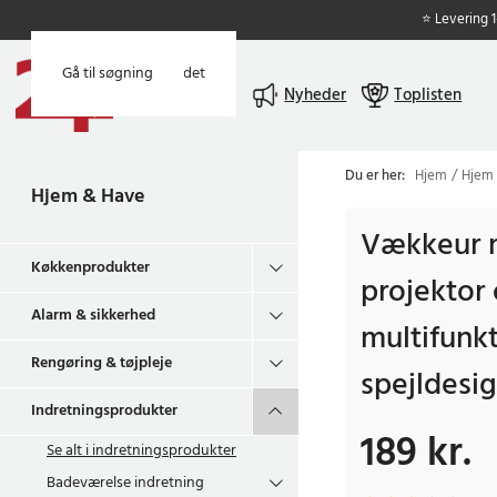
⭐ Levering 
Gå til hovedindholdet
Gå til søgning
Menu
Nyheder
Toplisten
Du er her:
Hjem
Hjem
Hjem & Have
Vækkeur 
Køkkenprodukter
projektor
Alarm & sikkerhed
multifunkt
Rengøring & tøjpleje
spejldesi
Indretningsprodukter
189 kr.
Pris
:
189 kr.
Se alt i
indretningsprodukter
Badeværelse indretning