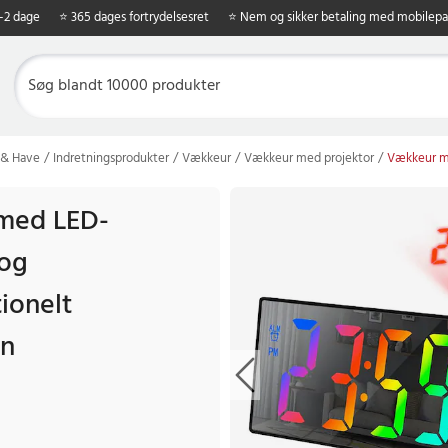
1-2 dage
⭐ 365 dages fortrydelsesret
⭐ Nem og sikker betaling med mobilepa
 & Have
Indretningsprodukter
Vækkeur
Vækkeur med projektor
Vækkeur me
med LED-
 og
ionelt
gn