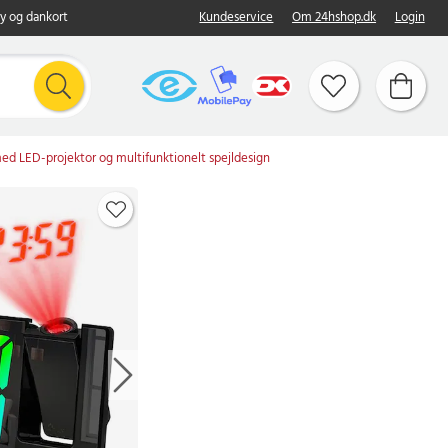
y og dankort
Kundeservice
Om 24hshop.dk
Login
d LED-projektor og multifunktionelt spejldesign