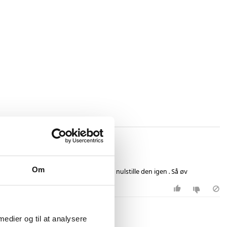
Om
 holde tiden..kun nogle sekunder og så nulstille den igen . Så øv
 medier og til at analysere