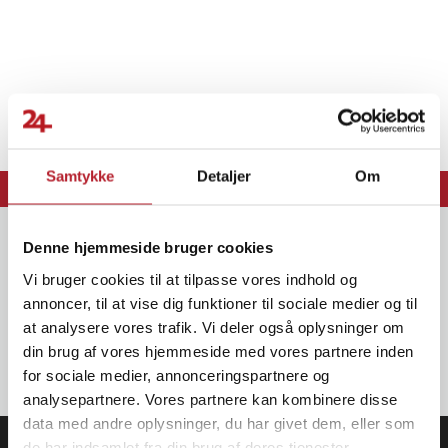
Samtykke
Detaljer
Om
⭐ 365 dages fortrydelsesret
⭐ Levering 1-2 dage
Nyhedsbrevet
Denne hjemmeside bruger cookies
Få nyheder, kampagner og eksklusive tilbud først! Tilmeld dig vores
Vi bruger cookies til at tilpasse vores indhold og
nyhedsbrev og SMS-kampagner.
annoncer, til at vise dig funktioner til sociale medier og til
at analysere vores trafik. Vi deler også oplysninger om
din brug af vores hjemmeside med vores partnere inden
OK
for sociale medier, annonceringspartnere og
analysepartnere. Vores partnere kan kombinere disse
data med andre oplysninger, du har givet dem, eller som
de har indsamlet fra din brug af deres tjenester.