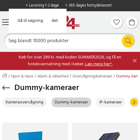
⭐ Levering 1-2 dage
⭐ 365 dages fortrydelsesret
Gå til hovedindholdet
Gå til søgning
Køb for over 299 kr. med koden SUMMER2026, og få en
hotelovernatning med i købet.
Læs mere her*.
Hjem & Have
Alarm & sikkerhed
Overvågningskameraer
Dummy-kame
Dummy-kameraer
Kameraovervågning
Dummy-kameraer
IP-kameraer
Dør