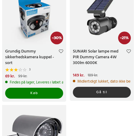
-
30
%
-
21
%
Grundig Dummy
SUNARI Solar lampe med
sikkerhedskamera kuppel -
PIR Dummy Camera 4W
sort
300lm 6000K
3
Nuværende pris
149 kr.
:
189 kr.
Nuværende pris
69 kr.
:
69 kr.
Tidligere
99 kr.
149 kr.
Tidligere pris
:
189 kr.
pris
:
99 kr.
Midlertidigt lukket, dato ikke bekr
Findes på lager, Leveres i løbet af 1-2 hverdage
Gå til
Køb