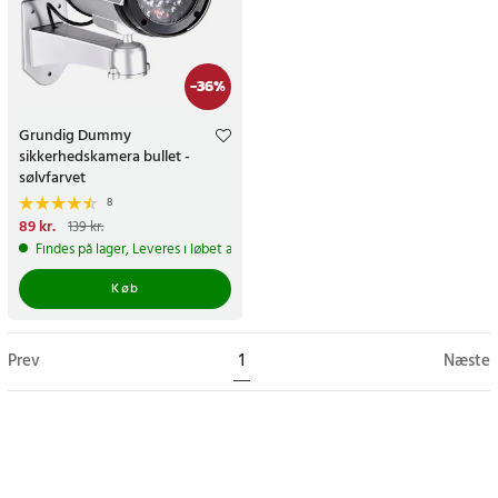
-
36
%
Grundig Dummy
sikkerhedskamera bullet -
sølvfarvet
8
Nuværende pris
89 kr.
:
89 kr.
Tidligere
139 kr.
pris
:
139 kr.
Findes på lager, Leveres i løbet af 1-2 hverdage
Køb
Prev
1
Næste